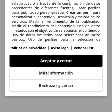
estadísticas o a través de la combinación de datos
procedentes de diferentes fuentes, Crear perfiles
para publicidad personalizada, Crear un perfil para
personalizar el contenido, Desarrollo y mejora de los
servicios, Medir el rendimiento de la publicidad,
Medir el rendimiento del contenido, Uso de datos
limitados con el objetivo de seleccionar el contenido,
Uso de datos limitados para seleccionar anuncios
básicos, Uso de perfiles para la selección de
contenido personalizado, Utilizar datos de
|
|
Política de privacidad
Aviso legal
Vendor List
localización geográfica precisa, Utilizar perfiles para
seleccionar la publicidad personalizada
Aceptar y cerrar
Las cookies, los identificadores de dispositivos o los
identificadores online de similares características (p.
ej., los identificadores basados en inicio de sesión,
Más información
los identificadores asignados aleatoriamente, los
identificadores basados en la red), junto con otra
información (p. ej., la información y el tipo del
Rechazar y cerrar
navegador, el idioma, el tamaño de la pantalla, las
tecnologías compatibles, etc.), pueden almacenarse
o leerse en tu dispositivo a fin de reconocerlo
siempre que se conecte a una aplicación o a una
página web para una o varias de los finalidades que
se recogen en el presente texto.