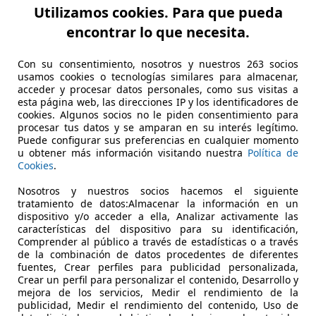
Utilizamos cookies. Para que pueda
encontrar lo que necesita.
Con su consentimiento, nosotros y nuestros 263 socios
usamos cookies o tecnologías similares para almacenar,
acceder y procesar datos personales, como sus visitas a
esta página web, las direcciones IP y los identificadores de
cookies. Algunos socios no le piden consentimiento para
procesar tus datos y se amparan en su interés legítimo.
Puede configurar sus preferencias en cualquier momento
u obtener más información visitando nuestra
Política de
Cookies
.
Nosotros y nuestros socios hacemos el siguiente
tratamiento de datos:Almacenar la información en un
dispositivo y/o acceder a ella, Analizar activamente las
características del dispositivo para su identificación,
Comprender al público a través de estadísticas o a través
de la combinación de datos procedentes de diferentes
 SW
Land Rover Series
DEFENDER 110 -3.5 BENZINA - V8 COUNTY
Fer
fuentes, Crear perfiles para publicidad personalizada,
Crear un perfil para personalizar el contenido, Desarrollo y
€ 31.000,-
€ 1
mejora de los servicios, Medir el rendimiento de la
publicidad, Medir el rendimiento del contenido, Uso de