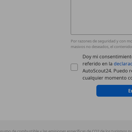
Por razones de seguridad y con mot
masivos no deseados, el contenido 
Doy mi consentimiento
referido en la
declara
AutoScout24. Puedo re
cualquier momento co
E
nsumo de combustible y las emisiones específicas de CO2 de los turismos 