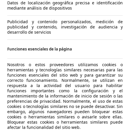
Datos de localización geográfica precisa e identificación
disponibile. Non abbiamo concluso la
mediante análisis de dispositivos
26.03.
permuta poiché’ l’auto in acquisto non
disponeva di accessori da me ritenuti
Publicidad y contenido personalizados, medición de
indispensabili.
publicidad y contenido, investigación de audiencia y
desarrollo de servicios
14.02.2025
Funciones esenciales de la página
Nosotros o estos proveedores utilizamos cookies o
herramientas y tecnologías similares necesarias para las
funciones esenciales del sitio web y para garantizar su
correcto funcionamiento. Normalmente, se utilizan en
respuesta a la actividad del usuario para habilitar
funciones importantes como la configuración y el
mantenimiento de la información de inicio de sesión o las
preferencias de privacidad. Normalmente, el uso de estas
cookies o tecnologías similares no se puede desactivar. Sin
embargo, algunos navegadores pueden bloquear estas
Mostrar número
www.fe
cookies o herramientas similares o avisarle sobre ellas.
Bloquear estas cookies o herramientas similares puede
afectar la funcionalidad del sitio web.