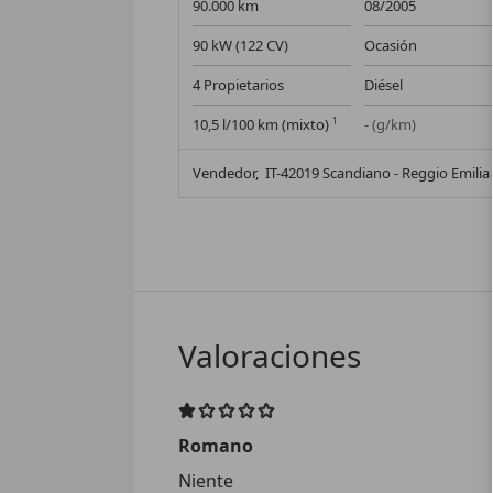
90.000 km
08/2005
90 kW (122 CV)
Ocasión
4 Propietarios
Diésel
10,5 l/100 km (mixto)
1
- (g/km)
Vendedor,
IT-42019 Scandiano - Reggio Emilia 
Valoraciones
Romano
Niente