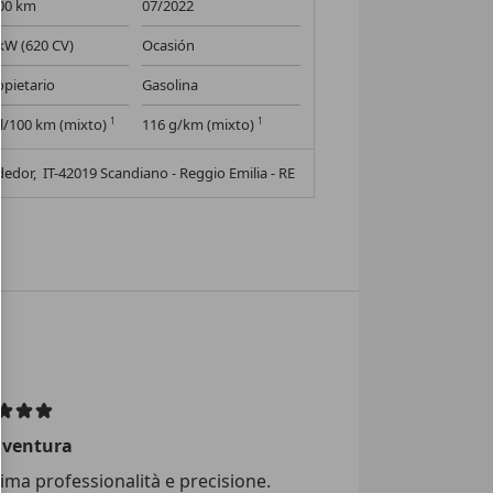
00 km
07/2022
kW (620 CV)
Ocasión
opietario
Gasolina
 l/100 km (mixto)
1
116 g/km (mixto)
1
dedor,
IT-42019 Scandiano - Reggio Emilia - RE
ventura
ma professionalità e precisione.