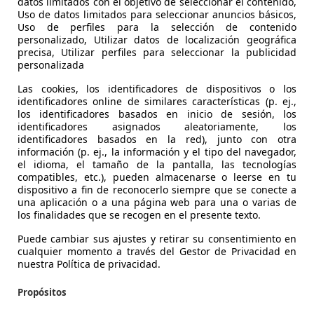
datos limitados con el objetivo de seleccionar el contenido,
124.000 km
02/1983
27.0
Uso de datos limitados para seleccionar anuncios básicos,
Uso de perfiles para la selección de contenido
85 kW (116 CV)
Ocasión
456 
personalizado, Utilizar datos de localización geográfica
precisa, Utilizar perfiles para seleccionar la publicidad
3 Propietarios
Gasolina
1 Pr
personalizada
14,6 l/100 km (mixto)
1
15,2 g/km (mixto)
1
10,3
Las cookies, los identificadores de dispositivos o los
identificadores online de similares características (p. ej.,
- RE
Vendedor,
IT-42019 Scandiano - Reggio Emilia - RE
Ven
los identificadores basados en inicio de sesión, los
identificadores asignados aleatoriamente, los
identificadores basados en la red), junto con otra
Mostrar todas las últimas ofertas
información (p. ej., la información y el tipo del navegador,
el idioma, el tamaño de la pantalla, las tecnologías
compatibles, etc.), pueden almacenarse o leerse en tu
dispositivo a fin de reconocerlo siempre que se conecte a
una aplicación o a una página web para una o varias de
los finalidades que se recogen en el presente texto.
Puede cambiar sus ajustes y retirar su consentimiento en
cualquier momento a través del Gestor de Privacidad en
nuestra Política de privacidad.
Luciano Bacoccoli
Bona
Propósitos
Il rivenditore e’ persona molto corretta e
Massi