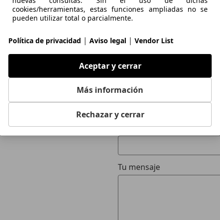
nuevas consultas. Sin el uso de dichas
cookies/herramientas, estas funciones ampliadas no se
pueden utilizar total o parcialmente.
Contactar
|
|
Política de privacidad
Aviso legal
Vendor List
Tu nombre
Aceptar y cerrar
Más información
Tu email
Rechazar y cerrar
Tu teléfono (opcional)
Tu mensaje