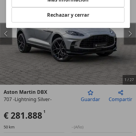
Rechazar y cerrar
1
/
27
Aston Martin DBX
707 -Lightning Silver-
Guardar
Compartir
Anterior
Sigu
€ 281.888
50 km
- (Año)