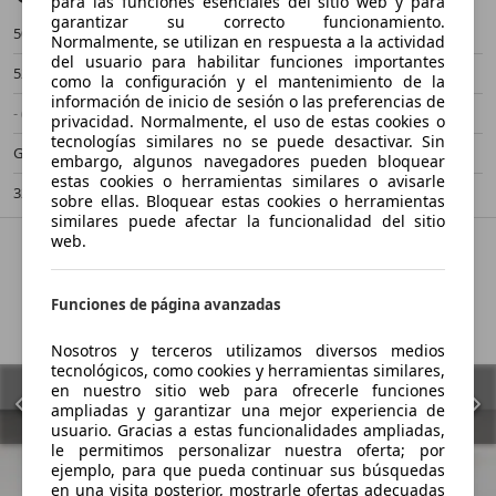
para las funciones esenciales del sitio web y para
garantizar su correcto funcionamiento.
50 km
- (Año)
Normalmente, se utilizan en respuesta a la actividad
del usuario para habilitar funciones importantes
520 kW (707 CV)
Nuevo
como la configuración y el mantenimiento de la
información de inicio de sesión o las preferencias de
- (Propietarios)
Automático
privacidad. Normalmente, el uso de estas cookies o
tecnologías similares no se puede desactivar. Sin
Gasolina
14,2 l/100 km (mixto)
embargo, algunos navegadores pueden bloquear
estas cookies o herramientas similares o avisarle
323 g/km (mixto)
-/-
sobre ellas. Bloquear estas cookies o herramientas
similares puede afectar la funcionalidad del sitio
web.
Funciones de página avanzadas
Nosotros y terceros utilizamos diversos medios
tecnológicos, como cookies y herramientas similares,
en nuestro sitio web para ofrecerle funciones
ampliadas y garantizar una mejor experiencia de
usuario. Gracias a estas funcionalidades ampliadas,
le permitimos personalizar nuestra oferta; por
ejemplo, para que pueda continuar sus búsquedas
en una visita posterior, mostrarle ofertas adecuadas