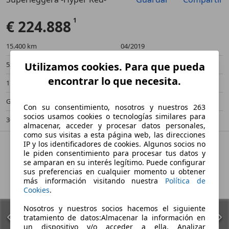
Anterior
Sigu
€ 224.888
15.400 km
04/2019
533 kW (725 CV)
Ocasión
Utilizamos cookies. Para que pueda
encontrar lo que necesita.
1 Propietario
Automático
Gasolina
- (l/100 km)
Con su consentimiento, nosotros y nuestros 263
socios usamos cookies o tecnologías similares para
306 g/km (mixto)
-/-
almacenar, acceder y procesar datos personales,
como sus visitas a esta página web, las direcciones
IP y los identificadores de cookies. Algunos socios no
le piden consentimiento para procesar tus datos y
se amparan en su interés legítimo. Puede configurar
sus preferencias en cualquier momento u obtener
más información visitando nuestra
Política de
Cookies
.
Nosotros y nuestros socios hacemos el siguiente
tratamiento de datos:Almacenar la información en
un dispositivo y/o acceder a ella, Analizar