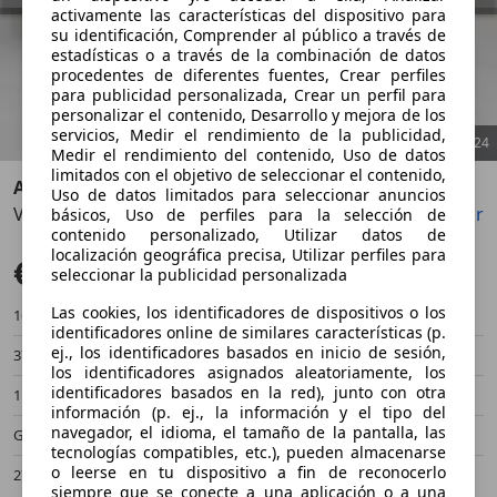
activamente las características del dispositivo para
su identificación, Comprender al público a través de
estadísticas o a través de la combinación de datos
procedentes de diferentes fuentes, Crear perfiles
para publicidad personalizada, Crear un perfil para
personalizar el contenido, Desarrollo y mejora de los
servicios, Medir el rendimiento de la publicidad,
1
/
24
Medir el rendimiento del contenido, Uso de datos
limitados con el objetivo de seleccionar el contenido,
Aston Martin V8
Uso de datos limitados para seleccionar anuncios
Vantage V8 Roadster -Ultramarine Black-
Guardar
Compartir
Anterior
Sigu
básicos, Uso de perfiles para la selección de
contenido personalizado, Utilizar datos de
localización geográfica precisa, Utilizar perfiles para
€ 132.888
seleccionar la publicidad personalizada
Las cookies, los identificadores de dispositivos o los
16.900 km
10/2023
identificadores online de similares características (p.
ej., los identificadores basados en inicio de sesión,
375 kW (510 CV)
Ocasión
los identificadores asignados aleatoriamente, los
identificadores basados en la red), junto con otra
1 Propietario
Automático
información (p. ej., la información y el tipo del
navegador, el idioma, el tamaño de la pantalla, las
Gasolina
- (l/100 km)
tecnologías compatibles, etc.), pueden almacenarse
o leerse en tu dispositivo a fin de reconocerlo
279 g/km (mixto)
-/-
siempre que se conecte a una aplicación o a una