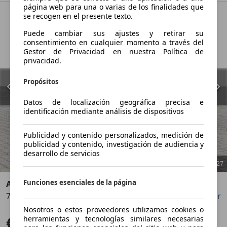
página web para una o varias de los finalidades que
se recogen en el presente texto.
Puede cambiar sus ajustes y retirar su
consentimiento en cualquier momento a través del
Gestor de Privacidad en nuestra Política de
privacidad.
Propósitos
Datos de localización geográfica precisa e
identificación mediante análisis de dispositivos
Publicidad y contenido personalizados, medición de
publicidad y contenido, investigación de audiencia y
desarrollo de servicios
1
/
27
Funciones esenciales de la página
Aston Martin DBX
707 - Minotaur Green -
Guardar
Compartir
Anterior
Sigu
Nosotros o estos proveedores utilizamos cookies o
€ 276.888
herramientas y tecnologías similares necesarias