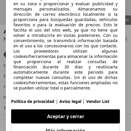
en su zona o proporcionar y evaluar publicidad y
mensajes personalizados. Almacenamos su
dirección de correo electrónico localmente si la
proporciona para búsquedas guardadas, vehículos
1
/
26
favoritos o para la evaluación de precios. Esto le
facilita el uso del sitio web, ya que no tiene que
Aston Martin
volver a introducirla en visitas posteriores. Con su
New Vantage V12 Roadster -Onyx Black-
Guardar
Compartir
Anterior
Sigu
consentimiento, se transmitirá información basada
en el uso a los concesionarios con los que contacte.
Los proveedores utilizan algunas
€ 369.888
cookies/herramientas para almacenar la información
que proporciona al realizar consultas de
5.100 km
05/2023
financiación durante 30 días y reutilizarla
automáticamente durante este periodo para
515 kW (700 CV)
Ocasión
completar nuevas consultas. Sin el uso de dichas
cookies/herramientas, estas funciones ampliadas no
1 Propietario
Automático
se pueden utilizar total o parcialmente.
Gasolina
13,9 l/100 km (mixto)
|
|
Política de privacidad
Aviso legal
Vendor List
315 g/km (mixto)
-/-
Aceptar y cerrar
Más información