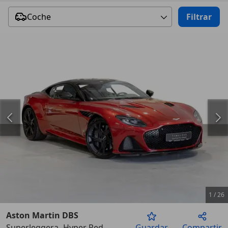
Coche
Filtrar
1
/
26
Aston Martin DBS
Superleggera -Hyper Red-
Guardar
Compartir