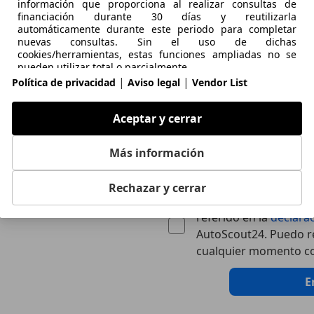
información que proporciona al realizar consultas de
financiación durante 30 días y reutilizarla
automáticamente durante este periodo para completar
nuevas consultas. Sin el uso de dichas
cookies/herramientas, estas funciones ampliadas no se
pueden utilizar total o parcialmente.
|
|
Política de privacidad
Aviso legal
Vendor List
Aceptar y cerrar
Más información
Por razones de seguridad y con mot
masivos no deseados, el contenido 
Rechazar y cerrar
Doy mi consentimiento
referido en la
declara
AutoScout24. Puedo re
cualquier momento co
E