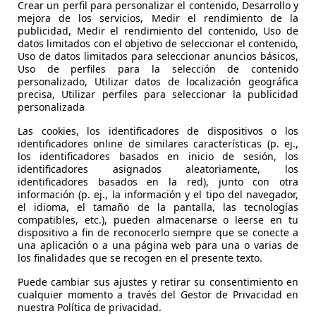
Crear un perfil para personalizar el contenido, Desarrollo y
€ 13.900,-
€ 1
mejora de los servicios, Medir el rendimiento de la
publicidad, Medir el rendimiento del contenido, Uso de
26.335 km
10/2018
40.0
datos limitados con el objetivo de seleccionar el contenido,
Uso de datos limitados para seleccionar anuncios básicos,
74 kW (101 CV)
Ocasión
73 k
Uso de perfiles para la selección de contenido
personalizado, Utilizar datos de localización geográfica
- (Propietarios)
Gasolina
- (P
precisa, Utilizar perfiles para seleccionar la publicidad
personalizada
4,3 l/100 km (mixto)
1
- (g/km)
5,5 
Las cookies, los identificadores de dispositivos o los
identificadores online de similares características (p. ej.,
Vendedor,
ES-8401 Granollers
Ven
los identificadores basados en inicio de sesión, los
identificadores asignados aleatoriamente, los
identificadores basados en la red), junto con otra
Mostrar todas las últimas ofertas
información (p. ej., la información y el tipo del navegador,
el idioma, el tamaño de la pantalla, las tecnologías
compatibles, etc.), pueden almacenarse o leerse en tu
dispositivo a fin de reconocerlo siempre que se conecte a
una aplicación o a una página web para una o varias de
los finalidades que se recogen en el presente texto.
Puede cambiar sus ajustes y retirar su consentimiento en
cualquier momento a través del Gestor de Privacidad en
Repuestos
Tall
nuestra Política de privacidad.