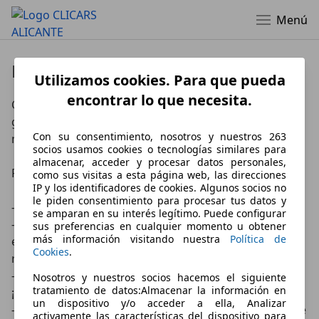
Menú
Datos de empresa
Utilizamos cookies. Para que pueda
encontrar lo que necesita.
Clicars. Tu compra inteligente. Calidad al mejor precio 
garantizado. Tendrás tu próximo coche de buena 
Con su consentimiento, nosotros y nuestros 263
mano en 24 horas en la puerta de tu casa.

socios usamos cookies o tecnologías similares para
almacenar, acceder y procesar datos personales,
Financiación rápida y flexible.

como sus visitas a esta página web, las direcciones
IP y los identificadores de cookies. Algunos socios no
le piden consentimiento para procesar tus datos y
- Nº1 en Europa en venta de coches de buena mano

se amparan en su interés legítimo. Puede configurar
- Todos los vehículos pasan la certificación más 
sus preferencias en cualquier momento u obtener
más información visitando nuestra
Política de
exigente en 320 puntos en nuestra fábrica de 
Cookies
.
reacondicionamiento +90.0000m2

- 15 días o 1000Km para probarlo. Si no te convence 
Nosotros y nuestros socios hacemos el siguiente
tratamiento de datos:Almacenar la información en
¡Lo devuelves!

un dispositivo y/o acceder a ella, Analizar
- Precios sin sorpresas. Si lo encuentras más barato, te 
activamente las características del dispositivo para