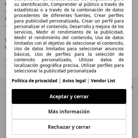
devolvemos la diferencia +100€

su identificación, Comprender al público a través de
estadísticas o a través de la combinación de datos
- Si ya no quieres tu coche, tásalo en menos de 1 
procedentes de diferentes fuentes, Crear perfiles
minuto en 
clicars.com
 y compra y vende en 24 horas.

para publicidad personalizada, Crear un perfil para
- Nuestro horario es de L-V: 9:30-20:30 y S: 10:00-19:00

personalizar el contenido, Desarrollo y mejora de los
servicios, Medir el rendimiento de la publicidad,
Medir el rendimiento del contenido, Uso de datos
Ven a conocernos a Av. la Pista, 12, 46470 Massanassa, 
limitados con el objetivo de seleccionar el contenido,
Valencia. +2.200 coches en stock.
Uso de datos limitados para seleccionar anuncios
básicos, Uso de perfiles para la selección de
contenido personalizado, Utilizar datos de
AutoScout24 S.A.U no se hace responsable de la exactitud de la 
localización geográfica precisa, Utilizar perfiles para
información.
seleccionar la publicidad personalizada
|
|
Política de privacidad
Aviso legal
Vendor List
Las cookies, los identificadores de dispositivos o los
Ir arriba
identificadores online de similares características (p.
ej., los identificadores basados en inicio de sesión,
Aceptar y cerrar
los identificadores asignados aleatoriamente, los
identificadores basados en la red), junto con otra
información (p. ej., la información y el tipo del
CLICARS ALICANTE
Más información
navegador, el idioma, el tamaño de la pantalla, las
tecnologías compatibles, etc.), pueden almacenarse
o leerse en tu dispositivo a fin de reconocerlo
Datos de empresa
Rechazar y cerrar
siempre que se conecte a una aplicación o a una
página web para una o varias de los finalidades que