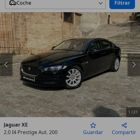
Coche
Filtrar
1
/
21
Jaguar XE
2.0 I4 Prestige Aut. 200
Guardar
Compartir
Anterior
Sigu