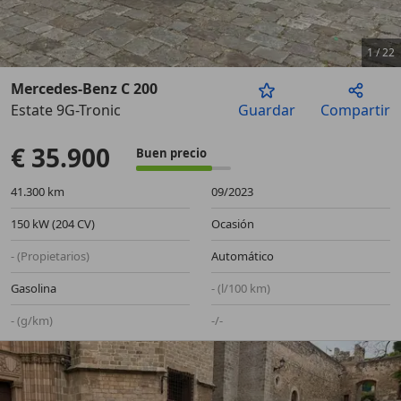
1
/
22
Mercedes-Benz C 200
Estate 9G-Tronic
Guardar
Compartir
Anterior
Sigu
€ 35.900
Buen precio
41.300 km
09/2023
150 kW (204 CV)
Ocasión
- (Propietarios)
Automático
Gasolina
- (l/100 km)
- (g/km)
-/-