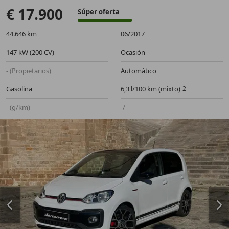
€ 17.900
Súper oferta
44.646 km
06/2017
147 kW (200 CV)
Ocasión
- (Propietarios)
Automático
Gasolina
6,3 l/100 km (mixto)
- (g/km)
-/-