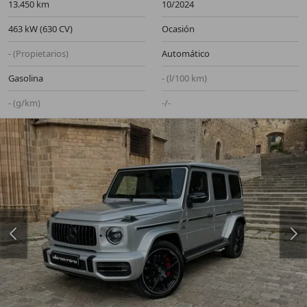
13.450 km
10/2024
463 kW (630 CV)
Ocasión
- (Propietarios)
Automático
Gasolina
- (l/100 km)
- (g/km)
-/-