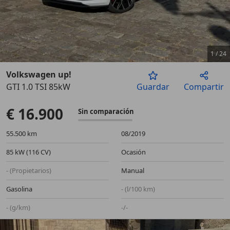
1
/
24
Volkswagen up!
GTI 1.0 TSI 85kW
Guardar
Compartir
Anterior
Sigu
€ 16.900
Sin comparación
55.500 km
08/2019
85 kW (116 CV)
Ocasión
- (Propietarios)
Manual
Gasolina
- (l/100 km)
- (g/km)
-/-