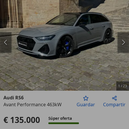
1
/
23
Audi RS6
Avant Performance 463kW
Guardar
Compartir
Anterior
Sigu
€ 135.000
Súper oferta