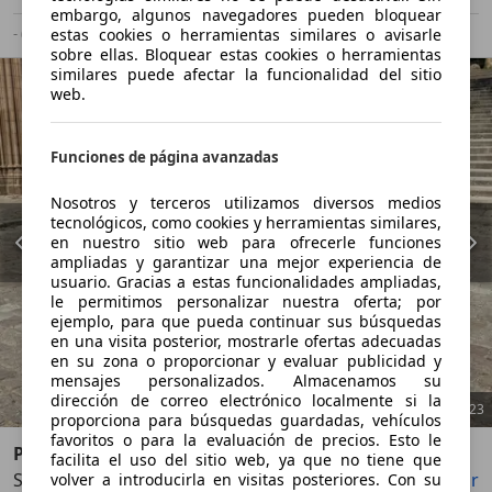
embargo, algunos navegadores pueden bloquear
- (g/km)
-/-
estas cookies o herramientas similares o avisarle
sobre ellas. Bloquear estas cookies o herramientas
similares puede afectar la funcionalidad del sitio
web.
Funciones de página avanzadas
Nosotros y terceros utilizamos diversos medios
tecnológicos, como cookies y herramientas similares,
en nuestro sitio web para ofrecerle funciones
ampliadas y garantizar una mejor experiencia de
usuario. Gracias a estas funcionalidades ampliadas,
le permitimos personalizar nuestra oferta; por
ejemplo, para que pueda continuar sus búsquedas
en una visita posterior, mostrarle ofertas adecuadas
en su zona o proporcionar y evaluar publicidad y
mensajes personalizados. Almacenamos su
dirección de correo electrónico localmente si la
1
/
23
proporciona para búsquedas guardadas, vehículos
favoritos o para la evaluación de precios. Esto le
Porsche Macan
facilita el uso del sitio web, ya que no tiene que
S Aut.
Guardar
Compartir
volver a introducirla en visitas posteriores. Con su
Anterior
Sigu