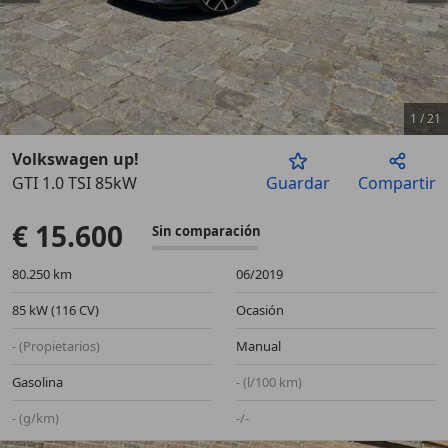
1
/
21
Volkswagen up!
GTI 1.0 TSI 85kW
Guardar
Compartir
Anterior
Sigu
€ 15.600
Sin comparación
80.250 km
06/2019
85 kW (116 CV)
Ocasión
- (Propietarios)
Manual
Gasolina
- (l/100 km)
- (g/km)
-/-