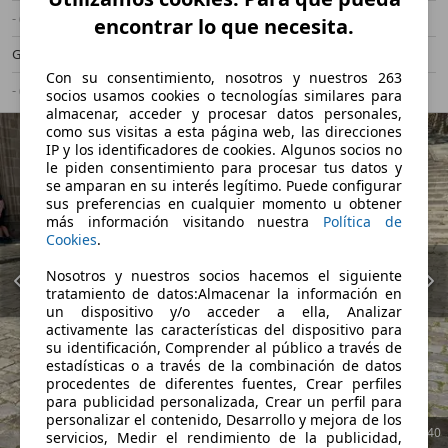
- (Propietarios)
Manual
encontrar lo que necesita.
Gasolina
4,1 l/100 km (mixto)
Con su consentimiento, nosotros y nuestros 263
- (g/km)
-/-
socios usamos cookies o tecnologías similares para
almacenar, acceder y procesar datos personales,
como sus visitas a esta página web, las direcciones
IP y los identificadores de cookies. Algunos socios no
le piden consentimiento para procesar tus datos y
se amparan en su interés legítimo. Puede configurar
sus preferencias en cualquier momento u obtener
más información visitando nuestra
Política de
Cookies
.
Nosotros y nuestros socios hacemos el siguiente
tratamiento de datos:Almacenar la información en
un dispositivo y/o acceder a ella, Analizar
activamente las características del dispositivo para
su identificación, Comprender al público a través de
estadísticas o a través de la combinación de datos
procedentes de diferentes fuentes, Crear perfiles
para publicidad personalizada, Crear un perfil para
personalizar el contenido, Desarrollo y mejora de los
1
/
40
servicios, Medir el rendimiento de la publicidad,