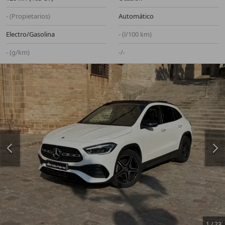
- (Propietarios)
Automático
Electro/Gasolina
- (l/100 km)
- (g/km)
-/-
1
/
23