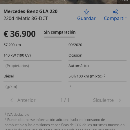
Mercedes-Benz GLA 220
220d 4Matic 8G-DCT
Guardar
Compartir
Anterior
Sigu
€ 36.900
Sin comparación
57.200 km
09/2020
140 kW (190 CV)
Ocasión
- (Propietarios)
Automático
Diésel
5,0 l/100 km (mixto)
- (g/km)
-/-
Anterior
1
/
1
Siguiente
1
IVA deducible
2
Puede obtenerse información adicional sobre el consumo de
combustible y las emisiones específicas de CO2 de los turismos nuevos en