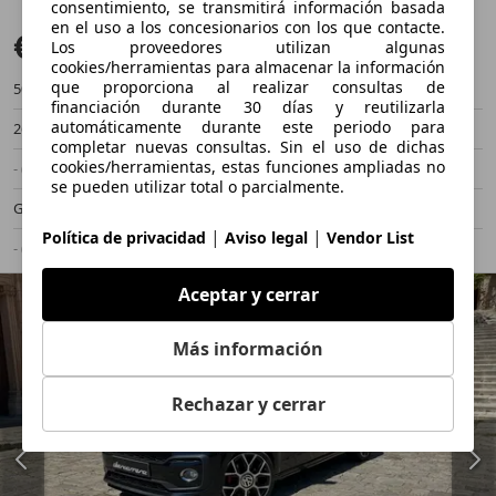
consentimiento, se transmitirá información basada
en el uso a los concesionarios con los que contacte.
€ 57.800
Buen precio
Los proveedores utilizan algunas
cookies/herramientas para almacenar la información
que proporciona al realizar consultas de
50.400 km
07/2020
financiación durante 30 días y reutilizarla
automáticamente durante este periodo para
260 kW (354 CV)
Ocasión
completar nuevas consultas. Sin el uso de dichas
cookies/herramientas, estas funciones ampliadas no
- (Propietarios)
Automático
se pueden utilizar total o parcialmente.
Gasolina
8,9 l/100 km (mixto)
|
|
Política de privacidad
Aviso legal
Vendor List
- (g/km)
-/-
Aceptar y cerrar
Más información
Rechazar y cerrar