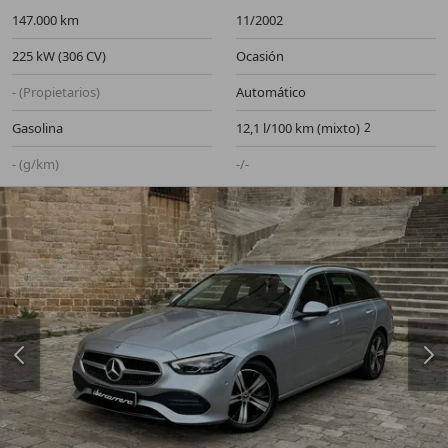
147.000 km
11/2002
225 kW (306 CV)
Ocasión
- (Propietarios)
Automático
Gasolina
12,1 l/100 km (mixto)
- (g/km)
-/-