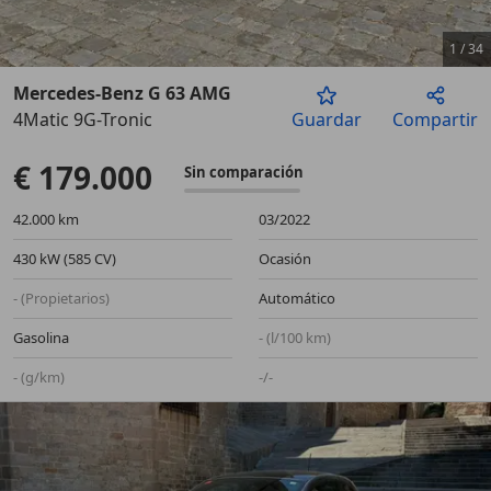
1
/
34
Mercedes-Benz G 63 AMG
4Matic 9G-Tronic
Guardar
Compartir
Anterior
Sigu
€ 179.000
Sin comparación
42.000 km
03/2022
430 kW (585 CV)
Ocasión
- (Propietarios)
Automático
Gasolina
- (l/100 km)
- (g/km)
-/-