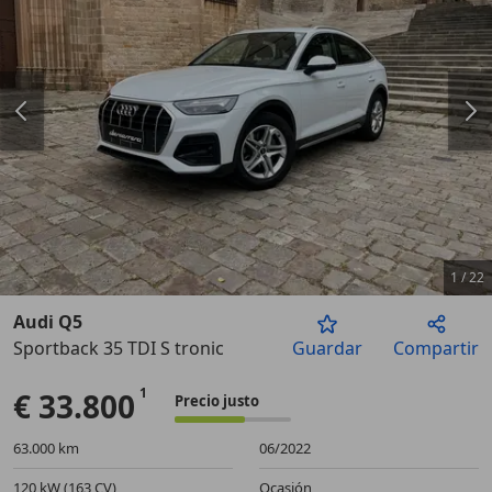
1
/
22
Audi Q5
Sportback 35 TDI S tronic
Guardar
Compartir
Anterior
Sigu
€ 33.800
Precio justo
63.000 km
06/2022
120 kW (163 CV)
Ocasión