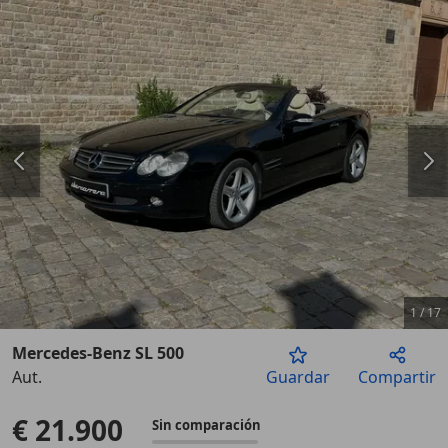
1
/
17
Mercedes-Benz SL 500
Aut.
Guardar
Compartir
Anterior
Sigu
€ 21.900
Sin comparación