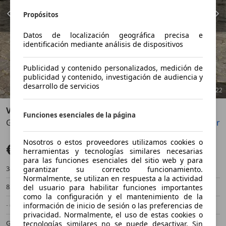
Propósitos
Datos de localización geográfica precisa e
identificación mediante análisis de dispositivos
Publicidad y contenido personalizados, medición de
publicidad y contenido, investigación de audiencia y
desarrollo de servicios
1
/
22
Volkswagen up!
Funciones esenciales de la página
GTI 1.0 TSI 85kW
Guardar
Compartir
Anterior
Sigu
Nosotros o estos proveedores utilizamos cookies o
€ 18.200
Sin comparación
herramientas y tecnologías similares necesarias
para las funciones esenciales del sitio web y para
38.400 km
06/2020
garantizar su correcto funcionamiento.
Normalmente, se utilizan en respuesta a la actividad
85 kW (116 CV)
Ocasión
del usuario para habilitar funciones importantes
como la configuración y el mantenimiento de la
- (Propietarios)
Manual
información de inicio de sesión o las preferencias de
privacidad. Normalmente, el uso de estas cookies o
Gasolina
- (l/100 km)
tecnologías similares no se puede desactivar. Sin