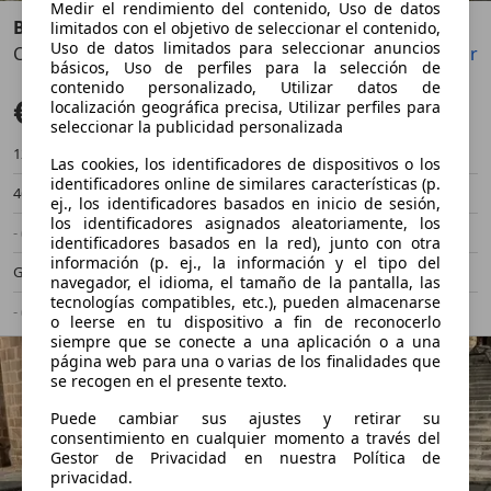
Medir el rendimiento del contenido, Uso de datos
BMW X6 M
limitados con el objetivo de seleccionar el contenido,
Uso de datos limitados para seleccionar anuncios
Competition
Guardar
Compartir
Anterior
Sigu
básicos, Uso de perfiles para la selección de
contenido personalizado, Utilizar datos de
€ 116.300
Súper oferta
localización geográfica precisa, Utilizar perfiles para
seleccionar la publicidad personalizada
12.340 km
03/2023
Las cookies, los identificadores de dispositivos o los
identificadores online de similares características (p.
460 kW (625 CV)
Ocasión
ej., los identificadores basados en inicio de sesión,
los identificadores asignados aleatoriamente, los
- (Propietarios)
Automático
identificadores basados en la red), junto con otra
información (p. ej., la información y el tipo del
Gasolina
- (l/100 km)
navegador, el idioma, el tamaño de la pantalla, las
tecnologías compatibles, etc.), pueden almacenarse
- (g/km)
-/-
o leerse en tu dispositivo a fin de reconocerlo
siempre que se conecte a una aplicación o a una
página web para una o varias de los finalidades que
se recogen en el presente texto.
Puede cambiar sus ajustes y retirar su
consentimiento en cualquier momento a través del
Gestor de Privacidad en nuestra Política de
privacidad.