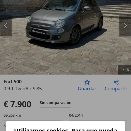
1
/
18
Fiat 500
0.9 T TwinAir S 85
Guardar
Compartir
Anterior
Sigu
€ 7.900
Sin comparación
69.263 km
04/2014
63 kW (86 CV)
Ocasión
Utilizamos cookies. Para que pueda