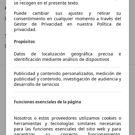
se recogen en el presente texto.
AUTOS VALERO
Puede cambiar sus ajustes y retirar su
Lu – Vi
09:30
–
15:30
Hora
consentimiento en cualquier momento a través del
Gestor de Privacidad en nuestra Política de
15:30
–
19:00
Hora
privacidad.
Sá
10:00
–
14:00
Hora
Propósitos
Do
Cerrado
Datos de localización geográfica precisa e
identificación mediante análisis de dispositivos
Publicidad y contenido personalizados, medición de
publicidad y contenido, investigación de audiencia y
desarrollo de servicios
Funciones esenciales de la página
Nosotros o estos proveedores utilizamos cookies o
herramientas y tecnologías similares necesarias
para las funciones esenciales del sitio web y para
garantizar su correcto funcionamiento.