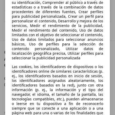
su identificación, Comprender al público a través de
4,3 l/100 km (mixto)
1
- (g/km)
estadísticas o a través de la combinación de datos
procedentes de diferentes fuentes, Crear perfiles
Vendedor,
para publicidad personalizada, Crear un perfil para
ES-03730 JAVEA
personalizar el contenido, Desarrollo y mejora de los
servicios, Medir el rendimiento de la publicidad,
Mostrar todas las últimas ofertas
Medir el rendimiento del contenido, Uso de datos
limitados con el objetivo de seleccionar el contenido,
Uso de datos limitados para seleccionar anuncios
básicos, Uso de perfiles para la selección de
contenido personalizado, Utilizar datos de
Contacto
localización geográfica precisa, Utilizar perfiles para
seleccionar la publicidad personalizada
Autos Valero
Contáctanos en:
Las cookies, los identificadores de dispositivos o los
identificadores online de similares características (p.
ej., los identificadores basados en inicio de sesión,
C/ JUAN GIL ALBERT, 6, 4º B
los identificadores asignados aleatoriamente, los
03730 JAVEA
identificadores basados en la red), junto con otra
información (p. ej., la información y el tipo del
Mostrar número
navegador, el idioma, el tamaño de la pantalla, las
tecnologías compatibles, etc.), pueden almacenarse
o leerse en tu dispositivo a fin de reconocerlo
siempre que se conecte a una aplicación o a una
HORARIO
página web para una o varias de los finalidades que