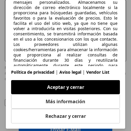
mensajes personalizados. Almacenamos su
dirección de correo electrónico localmente si la
proporciona para búsquedas guardadas, vehículos
favoritos o para la evaluación de precios. Esto le
facilita el uso del sitio web, ya que no tiene que
volver a introducirla en visitas posteriores. Con su
consentimiento, se transmitirá información basada
en el uso a los concesionarios con los que contacte.
Los proveedores utilizan algunas
cookies/herramientas para almacenar la información
que proporciona al realizar consultas de
financiación durante 30 días y reutilizarla
automáticamente durante este periodo para
Por razones de seguridad y con motivo de prevenir el envío y
completar nuevas consultas. Sin el uso de dichas
|
|
Política de privacidad
Aviso legal
Vendor List
recepción de emails masivos no deseados, el contenido de su petición
cookies/herramientas, estas funciones ampliadas no
de información será revisado.
se pueden utilizar total o parcialmente.
Aceptar y cerrar
Doy mi consentimiento al tratamiento de mis
datos referido en la
declaración de
Más información
consentimiento
de AutoScout24. Puedo retirar
mi consentimiento en cualquier momento con
Rechazar y cerrar
efecto futuro.
Enviar E-Mail