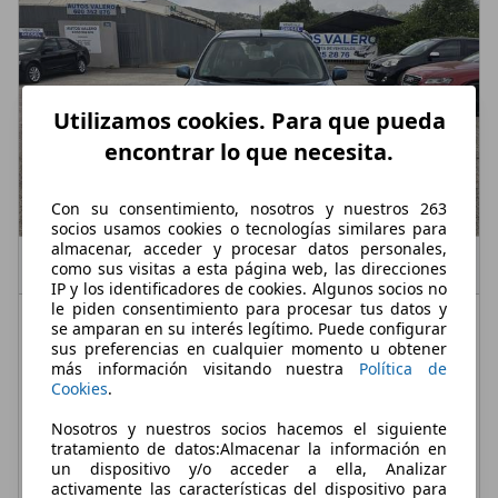
Utilizamos cookies. Para que pueda
encontrar lo que necesita.
Con su consentimiento, nosotros y nuestros 263
socios usamos cookies o tecnologías similares para
almacenar, acceder y procesar datos personales,
como sus visitas a esta página web, las direcciones
IP y los identificadores de cookies. Algunos socios no
le piden consentimiento para procesar tus datos y
Nissan Micra
1.2 DIG-S Tekna Sport
se amparan en su interés legítimo. Puede configurar
sus preferencias en cualquier momento u obtener
€ 6.800,-
más información visitando nuestra
Política de
Cookies
.
111.000 km
11/2014
Nosotros y nuestros socios hacemos el siguiente
72 kW (98 CV)
Ocasión
tratamiento de datos:Almacenar la información en
un dispositivo y/o acceder a ella, Analizar
- (Propietarios)
Gasolina
activamente las características del dispositivo para