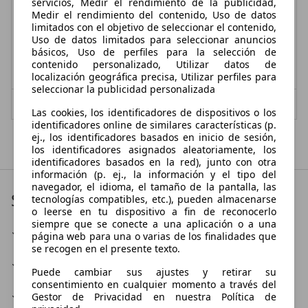
servicios, Medir el rendimiento de la publicidad,
Medir el rendimiento del contenido, Uso de datos
75 kW (102 CV)
KM0
limitados con el objetivo de seleccionar el contenido,
Uso de datos limitados para seleccionar anuncios
- (Propietarios)
Diésel
básicos, Uso de perfiles para la selección de
contenido personalizado, Utilizar datos de
- (l/100 km)
- (g/km)
localización geográfica precisa, Utilizar perfiles para
seleccionar la publicidad personalizada
Vendedor,
ES-20830 MUTRIKU
Las cookies, los identificadores de dispositivos o los
identificadores online de similares características (p.
ej., los identificadores basados en inicio de sesión,
Mostrar todas las últimas ofertas
los identificadores asignados aleatoriamente, los
identificadores basados en la red), junto con otra
información (p. ej., la información y el tipo del
navegador, el idioma, el tamaño de la pantalla, las
Servicios
tecnologías compatibles, etc.), pueden almacenarse
o leerse en tu dispositivo a fin de reconocerlo
siempre que se conecte a una aplicación o a una
Coche de sustitución
página web para una o varias de los finalidades que
se recogen en el presente texto.
Lavado de coches
Puede cambiar sus ajustes y retirar su
consentimiento en cualquier momento a través del
Taller
Gestor de Privacidad en nuestra Política de