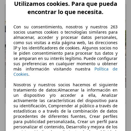
Utilizamos cookies. Para que pueda
encontrar lo que necesita.
Con su consentimiento, nosotros y nuestros 263
socios usamos cookies o tecnologías similares para
almacenar, acceder y procesar datos personales,
como sus visitas a esta página web, las direcciones
IP y los identificadores de cookies. Algunos socios no
le piden consentimiento para procesar tus datos y
se amparan en su interés legítimo. Puede configurar
sus preferencias en cualquier momento u obtener
más información visitando nuestra
Política de
Cookies
.
Nosotros y nuestros socios hacemos el siguiente
tratamiento de datos:Almacenar la información en
un dispositivo y/o acceder a ella, Analizar
activamente las características del dispositivo para
su identificación, Comprender al público a través de
Citroen Berlingo
BlueHDi S&S Talla M Max 100
estadísticas o a través de la combinación de datos
procedentes de diferentes fuentes, Crear perfiles
€ 27.800,-
para publicidad personalizada, Crear un perfil para
personalizar el contenido, Desarrollo y mejora de los
45 km
05/2026