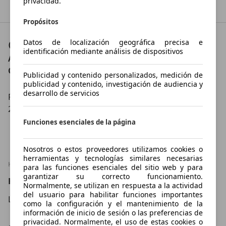
privacidad.
Propósitos
Contacto
Datos de localización geográfica precisa e
identificación mediante análisis de dispositivos
AUTOS MUTRIKU
Contáctanos en:
Publicidad y contenido personalizados, medición de
publicidad y contenido, investigación de audiencia y
desarrollo de servicios
PG IND. MIJOA 2
20830 MUTRIKU
Funciones esenciales de la página
Mostrar número
Nosotros o estos proveedores utilizamos cookies o
herramientas y tecnologías similares necesarias
HORARIO
para las funciones esenciales del sitio web y para
garantizar su correcto funcionamiento.
Horario
Normalmente, se utilizan en respuesta a la actividad
del usuario para habilitar funciones importantes
Lu – Vi
09:00
–
13:00
Hora
como la configuración y el mantenimiento de la
15:00
–
19:00
Hora
información de inicio de sesión o las preferencias de
privacidad. Normalmente, el uso de estas cookies o