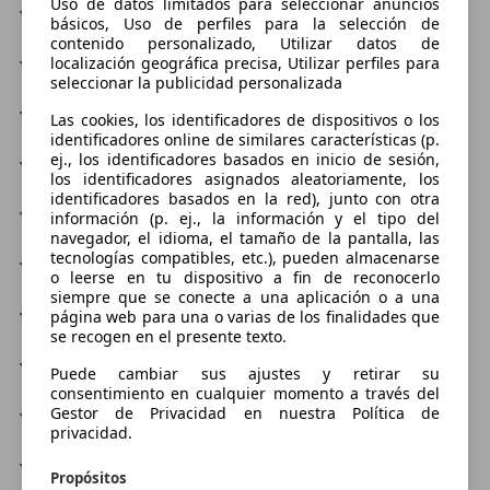
Uso de datos limitados para seleccionar anuncios
Accesorios del automóvil
básicos, Uso de perfiles para la selección de
contenido personalizado, Utilizar datos de
Cubre las reparaciones
localización geográfica precisa, Utilizar perfiles para
seleccionar la publicidad personalizada
Jefe de taller
Las cookies, los identificadores de dispositivos o los
identificadores online de similares características (p.
ej., los identificadores basados en inicio de sesión,
Reparación de aire acondicionado
los identificadores asignados aleatoriamente, los
identificadores basados en la red), junto con otra
Reparación de cilindros
información (p. ej., la información y el tipo del
navegador, el idioma, el tamaño de la pantalla, las
tecnologías compatibles, etc.), pueden almacenarse
Reparación de lunas
o leerse en tu dispositivo a fin de reconocerlo
siempre que se conecte a una aplicación o a una
Reparación del motor
página web para una o varias de los finalidades que
se recogen en el presente texto.
Repuestos
Puede cambiar sus ajustes y retirar su
consentimiento en cualquier momento a través del
Seguros
Gestor de Privacidad en nuestra Política de
privacidad.
Servicio de neumáticos
Propósitos