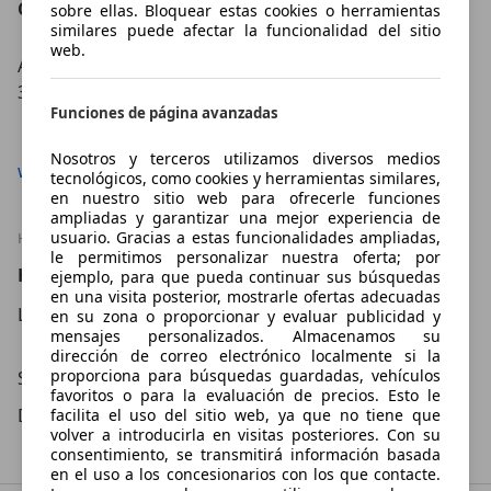
Contáctanos en:
sobre ellas. Bloquear estas cookies o herramientas
similares puede afectar la funcionalidad del sitio
web.
AVENIDA DE MURCIA,77 BAJO
30160 MONTEGUDO
Funciones de página avanzadas
Mostrar número
Nosotros y terceros utilizamos diversos medios
www.automovilesfenoll.com
tecnológicos, como cookies y herramientas similares,
en nuestro sitio web para ofrecerle funciones
ampliadas y garantizar una mejor experiencia de
usuario. Gracias a estas funcionalidades ampliadas,
HORARIO
le permitimos personalizar nuestra oferta; por
Horario
ejemplo, para que pueda continuar sus búsquedas
en una visita posterior, mostrarle ofertas adecuadas
Lu – Vi
08:30
–
13:30
Hora
en su zona o proporcionar y evaluar publicidad y
mensajes personalizados. Almacenamos su
16:30
–
20:00
Hora
dirección de correo electrónico localmente si la
proporciona para búsquedas guardadas, vehículos
Sá
09:00
–
13:30
Hora
favoritos o para la evaluación de precios. Esto le
Do
Cerrado
facilita el uso del sitio web, ya que no tiene que
volver a introducirla en visitas posteriores. Con su
consentimiento, se transmitirá información basada
en el uso a los concesionarios con los que contacte.