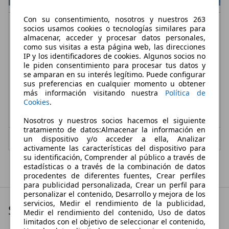
Con su consentimiento, nosotros y nuestros 263
Nissan Micra
1.2 Visia
socios usamos cookies o tecnologías similares para
almacenar, acceder y procesar datos personales,
€ 8.999,-
como sus visitas a esta página web, las direcciones
IP y los identificadores de cookies. Algunos socios no
94.000 km
12/2014
le piden consentimiento para procesar tus datos y
se amparan en su interés legítimo. Puede configurar
59 kW (80 CV)
Ocasión
sus preferencias en cualquier momento u obtener
más información visitando nuestra
Política de
- (Propietarios)
Gasolina
Cookies
.
5,0 l/100 km (mixto)
1
- (g/km)
Nosotros y nuestros socios hacemos el siguiente
tratamiento de datos:Almacenar la información en
Vendedor,
ES-30160 MONTEGUDO
un dispositivo y/o acceder a ella, Analizar
activamente las características del dispositivo para
su identificación, Comprender al público a través de
Mostrar todas las últimas ofertas
estadísticas o a través de la combinación de datos
procedentes de diferentes fuentes, Crear perfiles
para publicidad personalizada, Crear un perfil para
personalizar el contenido, Desarrollo y mejora de los
servicios, Medir el rendimiento de la publicidad,
Servicios
Medir el rendimiento del contenido, Uso de datos
limitados con el objetivo de seleccionar el contenido,