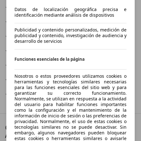
Servicio para la amortiguación
Datos de localización geográfica precisa e
identificación mediante análisis de dispositivos
Servicios de regulación
Publicidad y contenido personalizados, medición de
publicidad y contenido, investigación de audiencia y
Taller
desarrollo de servicios
Taller de chapa
Funciones esenciales de la página
Taller de electricidad
Nosotros o estos proveedores utilizamos cookies o
Taller de pintura
herramientas y tecnologías similares necesarias
para las funciones esenciales del sitio web y para
garantizar su correcto funcionamiento.
Venta de neumáticos
Normalmente, se utilizan en respuesta a la actividad
del usuario para habilitar funciones importantes
como la configuración y el mantenimiento de la
información de inicio de sesión o las preferencias de
privacidad. Normalmente, el uso de estas cookies o
Contacto
tecnologías similares no se puede desactivar. Sin
embargo, algunos navegadores pueden bloquear
AUTOMOVILES FENOLL
estas cookies o herramientas similares o avisarle