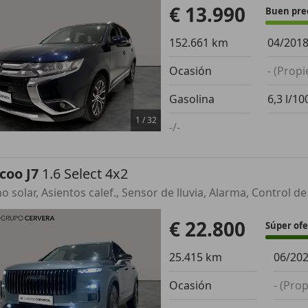
€ 13.990
Buen pre
152.661 km
04/201
Ocasión
- (Propi
Gasolina
6,3 l/1
1
/
32
-/-
coo J7
1.6 Select 4x2
€ 22.800
Súper ofe
25.415 km
06/20
Ocasión
- (Prop