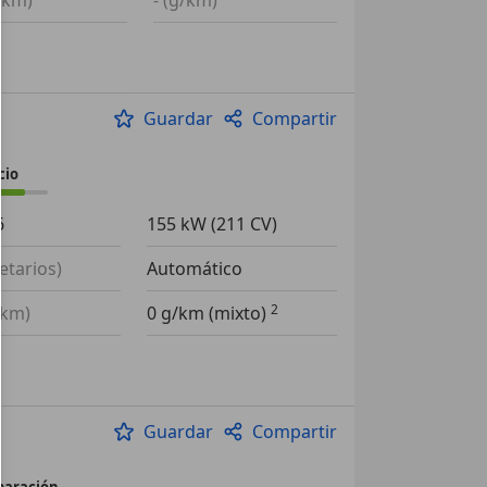
0 km)
- (g/km)
Guardar
Compartir
cio
6
155 kW (211 CV)
ietarios)
Automático
0 km)
0 g/km (mixto)
Guardar
Compartir
paración