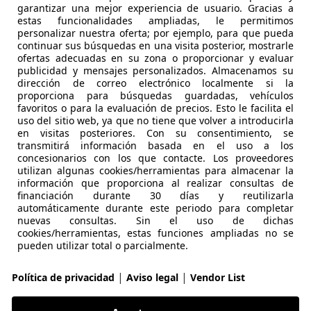
-/-
garantizar una mejor experiencia de usuario. Gracias a
estas funcionalidades ampliadas, le permitimos
personalizar nuestra oferta; por ejemplo, para que pueda
continuar sus búsquedas en una visita posterior, mostrarle
zda CX-60
2.5L e-Skyactiv-G PHEV Homura Plus
ofertas adecuadas en su zona o proporcionar y evaluar
publicidad y mensajes personalizados. Almacenamos su
dirección de correo electrónico localmente si la
€ 48.990
Sin com
proporciona para búsquedas guardadas, vehículos
favoritos o para la evaluación de precios. Esto le facilita el
5 km
02
uso del sitio web, ya que no tiene que volver a introducirla
en visitas posteriores. Con su consentimiento, se
transmitirá información basada en el uso a los
KM0
- 
concesionarios con los que contacte. Los proveedores
utilizan algunas cookies/herramientas para almacenar la
Electro/Gasolina
- 
información que proporciona al realizar consultas de
financiación durante 30 días y reutilizarla
1
/
44
-/-
automáticamente durante este periodo para completar
nuevas consultas. Sin el uso de dichas
cookies/herramientas, estas funciones ampliadas no se
pueden utilizar total o parcialmente.
zda 6
6e EV Takumi Plus 258
|
|
Política de privacidad
Aviso legal
Vendor List
€ 34.900
Buen pr