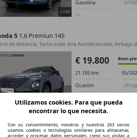
Gasolina
- (l/10
1
/
43
-/-
oda 5
1.6 Premiun 145
€ 19.800
Buen pre
21.185 km
05/20
Ocasión
- (Prop
Gasolina
- (l/10
Utilizamos cookies. Para que pueda
1
/
37
encontrar lo que necesita.
-/-
Con su consentimiento, nosotros y nuestros 263 socios
zda 2
Hybrid 1.5 Homura CVT 85kW
usamos cookies o tecnologías similares para almacenar,
acceder y procesar datos personales, como sus visitas a