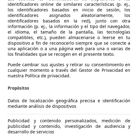
Gasolina
- (l/10
identificadores online de similares características (p. ej.,
los identificadores basados en inicio de sesión, los
1
/
33
-/-
identificadores asignados aleatoriamente, los
identificadores basados en la red), junto con otra
información (p. ej., la información y el tipo del navegador,
el idioma, el tamaño de la pantalla, las tecnologías
ecoo
Jaecoo 5 155kW Exclusive bateria 60.9kWh
compatibles, etc.), pueden almacenarse o leerse en tu
dispositivo a fin de reconocerlo siempre que se conecte a
€ 27.990
una aplicación o a una página web para una o varias de
Buen pre
los finalidades que se recogen en el presente texto.
7.000 km
03/202
Puede cambiar sus ajustes y retirar su consentimiento en
cualquier momento a través del Gestor de Privacidad en
nuestra Política de privacidad.
Ocasión
- (Prop
Eléctrico
- (l/10
Propósitos
1
/
33
Datos de localización geográfica precisa e identificación
-/-
mediante análisis de dispositivos
Publicidad y contenido personalizados, medición de
zda 2
Hybrid 1.5 Homura CVT 85kW
publicidad y contenido, investigación de audiencia y
desarrollo de servicios
Sin com