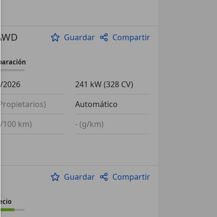
 AWD
Guardar
Compartir
paración
/2026
241 kW (328 CV)
(Propietarios)
Automático
(l/100 km)
- (g/km)
Guardar
Compartir
ecio