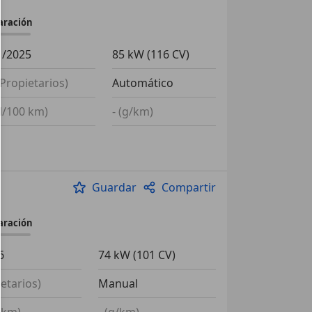
aración
1/2025
85 kW (116 CV)
(Propietarios)
Automático
(l/100 km)
- (g/km)
Guardar
Compartir
aración
6
74 kW (101 CV)
ietarios)
Manual