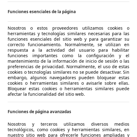
€ 19.300
Funciones esenciales de la página
11 km
0
KM0
- 
Nosotros o estos proveedores utilizamos cookies o
herramientas y tecnologías similares necesarias para las
Electro/Gasolina
- 
funciones esenciales del sitio web y para garantizar su
correcto funcionamiento. Normalmente, se utilizan en
1
/
29
respuesta a la actividad del usuario para habilitar
-/-
funciones importantes como la configuración y el
mantenimiento de la información de inicio de sesión o las
preferencias de privacidad. Normalmente, el uso de estas
zda CX-5
2.5 e-Skyactiv-G MHEV Centre-Line FWD
cookies o tecnologías similares no se puede desactivar. Sin
embargo, algunos navegadores pueden bloquear estas
cookies o herramientas similares o avisarle sobre ellas.
€ 33.600
Sin com
Bloquear estas cookies o herramientas similares puede
afectar la funcionalidad del sitio web.
8 km
05/202
Funciones de página avanzadas
KM0
- (Propi
Nosotros y terceros utilizamos diversos medios
Gasolina
- (l/100
tecnológicos, como cookies y herramientas similares, en
nuestro sitio web para ofrecerle funciones ampliadas y
1
/
36