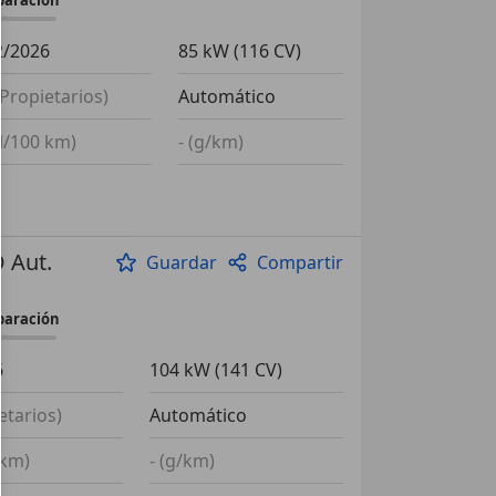
2/2026
85 kW (116 CV)
(Propietarios)
Automático
(l/100 km)
- (g/km)
 Aut.
Guardar
Compartir
paración
6
104 kW (141 CV)
etarios)
Automático
 km)
- (g/km)