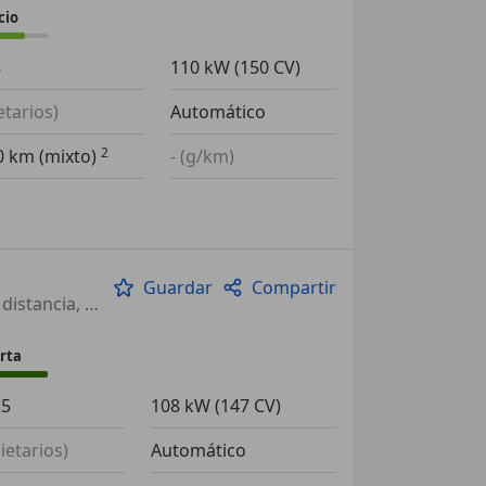
cio
8
110 kW (150 CV)
etarios)
Automático
00 km (mixto)
- (g/km)
Guardar
Compartir
Techo solar, Asientos calef., Sensor de lluvia, Alarma, Control de distancia, Airbags laterales, ABS, Faros antiniebla
rta
25
108 kW (147 CV)
ietarios)
Automático