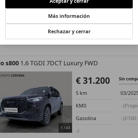
Aceptar y cerrar
9.815 km
07/202
Más información
Ocasión
- (Prop
Eléctrico
- (l/10
Rechazar y cerrar
1
/
30
-/-
o s800
1.6 TGDI 7DCT Luxury FWD
€ 31.200
Sin comp
5 km
03/202
KM0
- (Propi
Gasolina
- (l/100
1
/
43
-/-