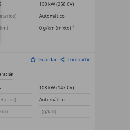
5
190 kW (258 CV)
ietarios)
Automático
0 km)
0 g/km (mixto)
Guardar
Compartir
aración
5
108 kW (147 CV)
etarios)
Automático
 km)
- (g/km)