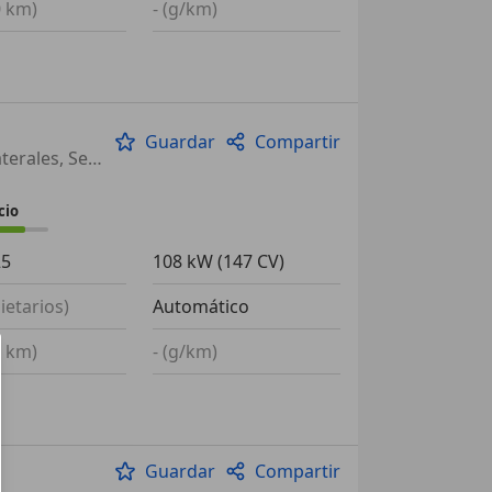
0 km)
- (g/km)
Guardar
Compartir
Control de distancia, Techo solar, Aire Acondicionado, Airbags laterales, Sensor de lluvia, ESP, Bluetooth, Elevalunas eléctrico
cio
25
108 kW (147 CV)
ietarios)
Automático
0 km)
- (g/km)
Guardar
Compartir