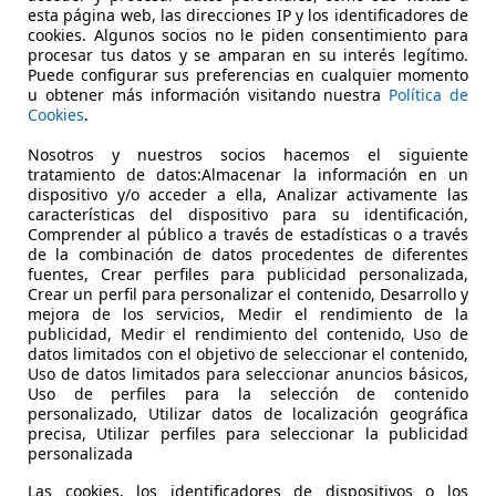
esta página web, las direcciones IP y los identificadores de
€ 22.990
cookies. Algunos socios no le piden consentimiento para
Sin comp
procesar tus datos y se amparan en su interés legítimo.
Puede configurar sus preferencias en cualquier momento
50 km
1
u obtener más información visitando nuestra
Política de
Cookies
.
KM0
- 
Nosotros y nuestros socios hacemos el siguiente
tratamiento de datos:Almacenar la información en un
Electro/Gasolina
- 
dispositivo y/o acceder a ella, Analizar activamente las
1
/
34
características del dispositivo para su identificación,
-/-
Comprender al público a través de estadísticas o a través
de la combinación de datos procedentes de diferentes
fuentes, Crear perfiles para publicidad personalizada,
ep Avenger
1.2 Longitude 74KW
Crear un perfil para personalizar el contenido, Desarrollo y
mejora de los servicios, Medir el rendimiento de la
publicidad, Medir el rendimiento del contenido, Uso de
€ 17.990
datos limitados con el objetivo de seleccionar el contenido,
Sin comp
Uso de datos limitados para seleccionar anuncios básicos,
Uso de perfiles para la selección de contenido
8 km
06/202
personalizado, Utilizar datos de localización geográfica
precisa, Utilizar perfiles para seleccionar la publicidad
KM0
- (Prop
personalizada
Las cookies, los identificadores de dispositivos o los