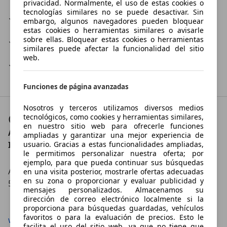
privacidad. Normalmente, el uso de estas cookies o
tecnologías similares no se puede desactivar. Sin
Taller de electricidad
embargo, algunos navegadores pueden bloquear
estas cookies o herramientas similares o avisarle
sobre ellas. Bloquear estas cookies o herramientas
Venta de neumáticos
similares puede afectar la funcionalidad del sitio
web.
Venta telefónica
Funciones de página avanzadas
Nosotros y terceros utilizamos diversos medios
Contacto
tecnológicos, como cookies y herramientas similares,
en nuestro sitio web para ofrecerle funciones
Autohaus Erwin Schmidt GmbH & Co. KG
ampliadas y garantizar una mejor experiencia de
usuario. Gracias a estas funcionalidades ampliadas,
Ihr Verkaufsteam
le permitimos personalizar nuestra oferta; por
ejemplo, para que pueda continuar sus búsquedas
Arnsberger Straße 30
en una visita posterior, mostrarle ofertas adecuadas
en su zona o proporcionar y evaluar publicidad y
59494 Soest
mensajes personalizados. Almacenamos su
dirección de correo electrónico localmente si la
Mostrar número
proporciona para búsquedas guardadas, vehículos
favoritos o para la evaluación de precios. Esto le
www.bmw-schmidt.de/de/ueber-uns/standorte-
facilita el uso del sitio web, ya que no tiene que