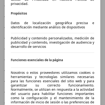
privacidad.
Reparación de aire acondicionado
Propósitos
Reparación de lunas
Datos de localización geográfica precisa e
Reparación del motor
identificación mediante análisis de dispositivos
Repuestos
Publicidad y contenido personalizados, medición de
publicidad y contenido, investigación de audiencia y
desarrollo de servicios
Servicio de neumáticos
Servicio urgente
Funciones esenciales de la página
Servicios financieros
Nosotros o estos proveedores utilizamos cookies o
herramientas y tecnologías similares necesarias
Sistema de navegación
para las funciones esenciales del sitio web y para
garantizar su correcto funcionamiento.
Normalmente, se utilizan en respuesta a la actividad
Taller
del usuario para habilitar funciones importantes
como la configuración y el mantenimiento de la
información de inicio de sesión o las preferencias de
Taller de chapa