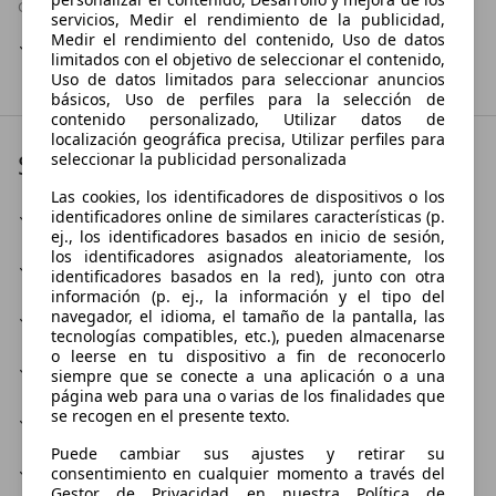
CONCESIONARIO OFICIAL COCHES
servicios, Medir el rendimiento de la publicidad,
Medir el rendimiento del contenido, Uso de datos
BMW
limitados con el objetivo de seleccionar el contenido,
Uso de datos limitados para seleccionar anuncios
básicos, Uso de perfiles para la selección de
contenido personalizado, Utilizar datos de
localización geográfica precisa, Utilizar perfiles para
Servicios
seleccionar la publicidad personalizada
Las cookies, los identificadores de dispositivos o los
Accesorios del automóvil
identificadores online de similares características (p.
ej., los identificadores basados en inicio de sesión,
los identificadores asignados aleatoriamente, los
Coche de sustitución
identificadores basados en la red), junto con otra
información (p. ej., la información y el tipo del
navegador, el idioma, el tamaño de la pantalla, las
Inspección
tecnologías compatibles, etc.), pueden almacenarse
o leerse en tu dispositivo a fin de reconocerlo
Jefe de taller
siempre que se conecte a una aplicación o a una
página web para una o varias de los finalidades que
se recogen en el presente texto.
Prueba exhaustiva
Puede cambiar sus ajustes y retirar su
Refinación, conversión
consentimiento en cualquier momento a través del
Gestor de Privacidad en nuestra Política de