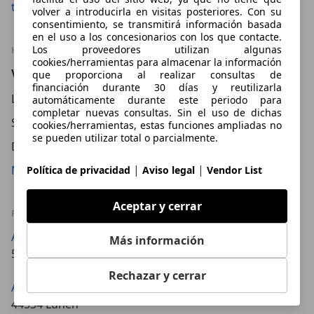
team/filiale-soest/
volver a introducirla en visitas posteriores. Con su
consentimiento, se transmitirá información basada
en el uso a los concesionarios con los que contacte.
Los proveedores utilizan algunas
HORARIO
cookies/herramientas para almacenar la información
Verkauf
que proporciona al realizar consultas de
financiación durante 30 días y reutilizarla
Lu – Vi
08:00
–
18:30
Hora
automáticamente durante este periodo para
completar nuevas consultas. Sin el uso de dichas
Sá
09:00
–
14:00
Hora
cookies/herramientas, estas funciones ampliadas no
se pueden utilizar total o parcialmente.
Do
Cerrado
|
|
Mostrar más horarios
Política de privacidad
Aviso legal
Vendor List
Aceptar y cerrar
FILIALES
Autohaus Erwin Schmidt GmbH & Co. KG
Más información
59368 Werne
Rechazar y cerrar
Autohaus Erwin Schmidt GmbH & Co. KG
44534 Lünen