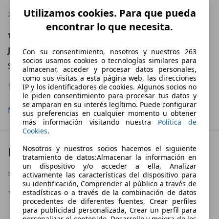
Utilizamos cookies. Para que pueda
27.10.2024
encontrar lo que necesita.
Jw
Con su consentimiento, nosotros y nuestros 263
socios usamos cookies o tecnologías similares para
Sehr angehmer Berater.
almacenar, acceder y procesar datos personales,
como sus visitas a esta página web, las direcciones
19.12.2023
IP y los identificadores de cookies. Algunos socios no
le piden consentimiento para procesar tus datos y
se amparan en su interés legítimo. Puede configurar
Mostrar todas las valoraciones
sus preferencias en cualquier momento u obtener
más información visitando nuestra
Política de
Cookies
.
Nuestras Marcas
Nosotros y nuestros socios hacemos el siguiente
tratamiento de datos:Almacenar la información en
un dispositivo y/o acceder a ella, Analizar
SERVICE OPERATIE COCHES
activamente las características del dispositivo para
su identificación, Comprender al público a través de
BMW
estadísticas o a través de la combinación de datos
procedentes de diferentes fuentes, Crear perfiles
para publicidad personalizada, Crear un perfil para
personalizar el contenido, Desarrollo y mejora de los