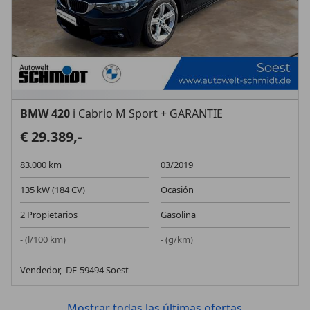
BMW 420
i Cabrio M Sport + GARANTIE
€ 29.389,-
83.000 km
03/2019
135 kW (184 CV)
Ocasión
2 Propietarios
Gasolina
- (l/100 km)
- (g/km)
Vendedor,
DE-59494 Soest
Mostrar todas las últimas ofertas