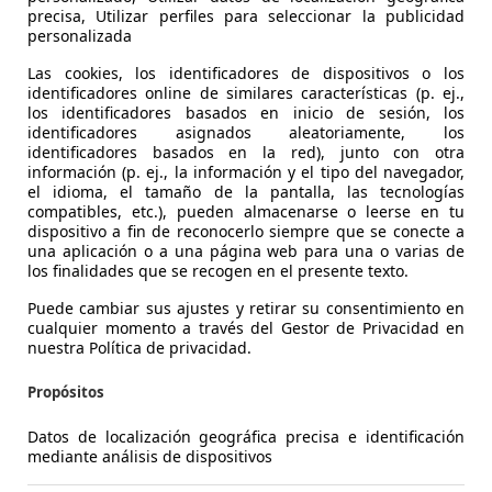
precisa, Utilizar perfiles para seleccionar la publicidad
Vendedor,
ES-07009 PALMA DE MALLORCA
Ven
personalizada
Las cookies, los identificadores de dispositivos o los
Mostrar todas las últimas ofertas
identificadores online de similares características (p. ej.,
los identificadores basados en inicio de sesión, los
identificadores asignados aleatoriamente, los
identificadores basados en la red), junto con otra
información (p. ej., la información y el tipo del navegador,
el idioma, el tamaño de la pantalla, las tecnologías
compatibles, etc.), pueden almacenarse o leerse en tu
dispositivo a fin de reconocerlo siempre que se conecte a
una aplicación o a una página web para una o varias de
los finalidades que se recogen en el presente texto.
Puede cambiar sus ajustes y retirar su consentimiento en
Mostrar número
cualquier momento a través del Gestor de Privacidad en
nuestra Política de privacidad.
Propósitos
Datos de localización geográfica precisa e identificación
mediante análisis de dispositivos
Contactar