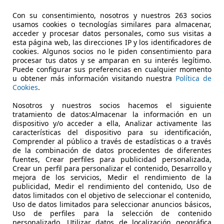
Con su consentimiento, nosotros y nuestros 263 socios
usamos cookies o tecnologías similares para almacenar,
acceder y procesar datos personales, como sus visitas a
esta página web, las direcciones IP y los identificadores de
cookies. Algunos socios no le piden consentimiento para
procesar tus datos y se amparan en su interés legítimo.
Puede configurar sus preferencias en cualquier momento
u obtener más información visitando nuestra
Política de
Cookies
.
Nosotros y nuestros socios hacemos el siguiente
tratamiento de datos:Almacenar la información en un
0KWh
Audi A1
Sportback 25 TFSI Adrenalin
Aud
dispositivo y/o acceder a ella, Analizar activamente las
características del dispositivo para su identificación,
€ 21.290,-
1
€ 3
Comprender al público a través de estadísticas o a través
de la combinación de datos procedentes de diferentes
59.855 km
08/2022
20.2
fuentes, Crear perfiles para publicidad personalizada,
Crear un perfil para personalizar el contenido, Desarrollo y
70 kW (95 CV)
Ocasión
150 
mejora de los servicios, Medir el rendimiento de la
publicidad, Medir el rendimiento del contenido, Uso de
- (Propietarios)
Gasolina
- (P
datos limitados con el objetivo de seleccionar el contenido,
Uso de datos limitados para seleccionar anuncios básicos,
4,6 l/100 km (mixto)
2
- (g/km)
- (l
Uso de perfiles para la selección de contenido
personalizado, Utilizar datos de localización geográfica