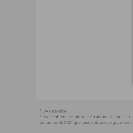
1
IVA deducible
2
Puede obtenerse información adicional sobre el co
emisiones de CO2” que puede obtenerse gratuitamen