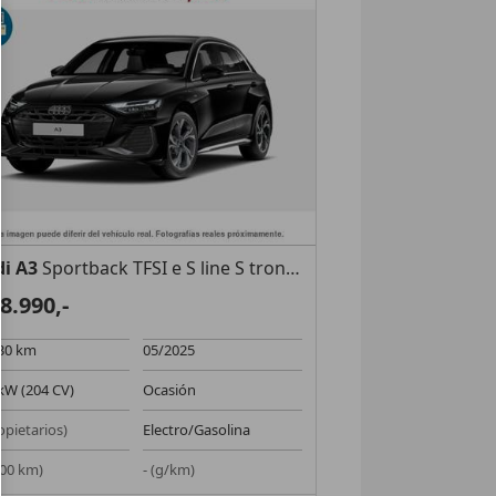
i A3
Sportback TFSI e S line S tronic 150kW
8.990,-
30 km
05/2025
kW (204 CV)
Ocasión
ropietarios)
Electro/Gasolina
/100 km)
- (g/km)