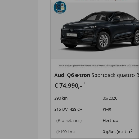
Audi Q6 e-tron
Sportback quattro Black line 315kW 10
€ 74.990,-
1
290 km
06/2026
315 kW (428 CV)
KM0
- (Propietarios)
Eléctrico
- (l/100 km)
0 g/km (mixto)
2