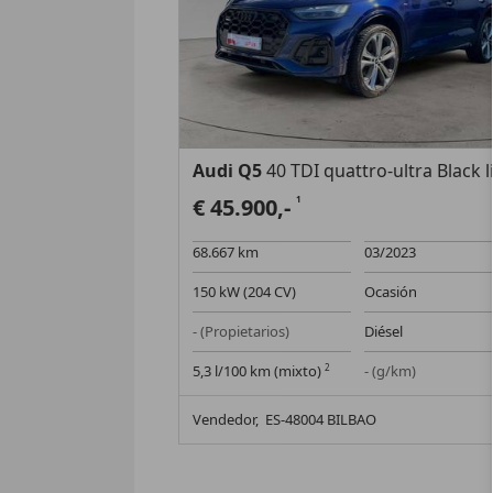
Audi Q5
40 TDI quattro-ultra Black line S tronic 15
€ 45.900,-
1
68.667 km
03/2023
150 kW (204 CV)
Ocasión
- (Propietarios)
Diésel
5,3 l/100 km (mixto)
2
- (g/km)
Vendedor,
ES-48004 BILBAO