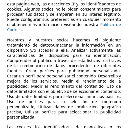
esta página web, las direcciones IP y los identificadores de
cookies. Algunos socios no le piden consentimiento para
procesar tus datos y se amparan en su interés legítimo.
Puede configurar sus preferencias en cualquier momento
u obtener más información visitando nuestra
Política de
lación en Bilbao Bolueta, en Bilbao capital, donde se sitúa
Cookies
.
 en la Carretera Bilbao - Galdakao 28, 48004 Bilbao. 

Nosotros y nuestros socios hacemos el siguiente
tratamiento de datos:Almacenar la información en un
 de atención al público de lunes a viernes de 9 a 13:30 y de
dispositivo y/o acceder a ella, Analizar activamente las
as.
características del dispositivo para su identificación,
Comprender al público a través de estadísticas o a través
de la combinación de datos procedentes de diferentes
fuentes, Crear perfiles para publicidad personalizada,
Crear un perfil para personalizar el contenido, Desarrollo y
mejora de los servicios, Medir el rendimiento de la
publicidad, Medir el rendimiento del contenido, Uso de
datos limitados con el objetivo de seleccionar el contenido,
Uso de datos limitados para seleccionar anuncios básicos,
Uso de perfiles para la selección de contenido
personalizado, Utilizar datos de localización geográfica
precisa, Utilizar perfiles para seleccionar la publicidad
personalizada
Las cookies, los identificadores de dispositivos o los