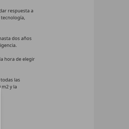
ar respuesta a 
tecnología, 
asta dos años 
gencia.

a hora de elegir 
todas las 
m2 y la 