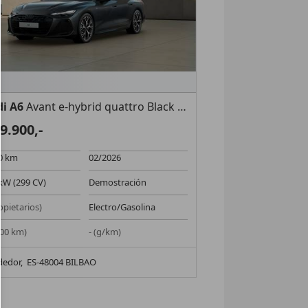
i A6
Avant e-hybrid quattro Black line S tronic 220kW
9.900,-
0 km
02/2026
kW (299 CV)
Demostración
ropietarios)
Electro/Gasolina
/100 km)
- (g/km)
dedor,
ES-48004 BILBAO