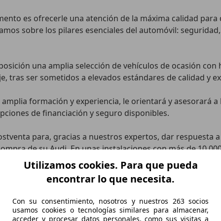
ento es ofrecerle una atención de la máxima calidad para d
amos sobre los pilares esenciales del automóvil: seguridad, 
ición una amplia selección de vehículos de ocasión con h
je, tras ser sometidos a elevados estándares de calidad y exi
mplia formación y experiencia, le orientará y asesorará a l
opciones de financiación y seguro disponibles.

stventa para, gracias a nuestros expertos, dar respuesta a 
ompra de su Audi. En unas instalaciones con más de 10.000 
los siguientes servicios:

Utilizamos cookies. Para que pueda
encontrar lo que necesita.
Con su consentimiento, nosotros y nuestros 263 socios
usamos cookies o tecnologías similares para almacenar,
acceder y procesar datos personales, como sus visitas a