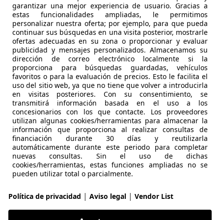
Repuestos
Tall
garantizar una mejor experiencia de usuario. Gracias a
estas funcionalidades ampliadas, le permitimos
personalizar nuestra oferta; por ejemplo, para que pueda
Ropa para motos
Tall
continuar sus búsquedas en una visita posterior, mostrarle
ofertas adecuadas en su zona o proporcionar y evaluar
Seguros
Ven
publicidad y mensajes personalizados. Almacenamos su
dirección de correo electrónico localmente si la
proporciona para búsquedas guardadas, vehículos
Servicio de neumáticos
Vent
favoritos o para la evaluación de precios. Esto le facilita el
uso del sitio web, ya que no tiene que volver a introducirla
en visitas posteriores. Con su consentimiento, se
Servicio para la amortiguación
transmitirá información basada en el uso a los
concesionarios con los que contacte. Los proveedores
Servicios financieros
utilizan algunas cookies/herramientas para almacenar la
información que proporciona al realizar consultas de
financiación durante 30 días y reutilizarla
automáticamente durante este periodo para completar
nuevas consultas. Sin el uso de dichas
cookies/herramientas, estas funciones ampliadas no se
pueden utilizar total o parcialmente.
|
|
Política de privacidad
Aviso legal
Vendor List