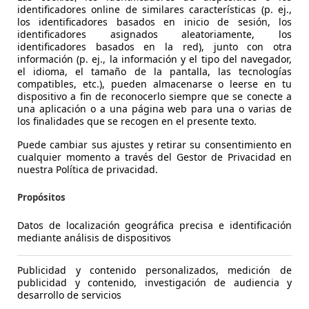
identificadores online de similares características (p. ej.,
los identificadores basados en inicio de sesión, los
identificadores asignados aleatoriamente, los
identificadores basados en la red), junto con otra
información (p. ej., la información y el tipo del navegador,
el idioma, el tamaño de la pantalla, las tecnologías
compatibles, etc.), pueden almacenarse o leerse en tu
dispositivo a fin de reconocerlo siempre que se conecte a
0kW
Audi Q5
e-hybrid Black line quattro S tronic 220kW
Aud
una aplicación o a una página web para una o varias de
los finalidades que se recogen en el presente texto.
€ 66.900,-
€ 6
Puede cambiar sus ajustes y retirar su consentimiento en
cualquier momento a través del Gestor de Privacidad en
16.000 km
09/2025
3.00
nuestra Política de privacidad.
220 kW (299 CV)
Ocasión
220 
Propósitos
- (Propietarios)
Electro/Gasolina
- (P
Datos de localización geográfica precisa e identificación
- (l/100 km)
- (g/km)
- (l
mediante análisis de dispositivos
Vendedor,
ES-48004 BILBAO
Ven
Publicidad y contenido personalizados, medición de
publicidad y contenido, investigación de audiencia y
desarrollo de servicios
Mostrar todas las últimas ofertas