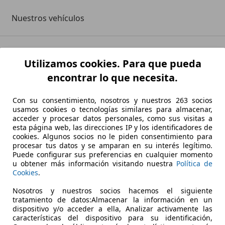
Nuestros vehículos
Utilizamos cookies. Para que pueda
encontrar lo que necesita.
 de Renting con presencia en los principales países de Eur
Con su consentimiento, nosotros y nuestros 263 socios
usamos cookies o tecnologías similares para almacenar,
quiridos en concesionarios oficiales en España y proceden 
acceder y procesar datos personales, como sus visitas a
esta página web, las direcciones IP y los identificadores de
cookies. Algunos socios no le piden consentimiento para
procesar tus datos y se amparan en su interés legítimo.
LEASE:

Puede configurar sus preferencias en cualquier momento
u obtener más información visitando nuestra
Política de
Cookies
.
igurosamente todas las revisiones mecánicas en talleres ho
n.

Nosotros y nuestros socios hacemos el siguiente
tratamiento de datos:Almacenar la información en un
dispositivo y/o acceder a ella, Analizar activamente las
 se reflejan en factura y en contrato.

características del dispositivo para su identificación,