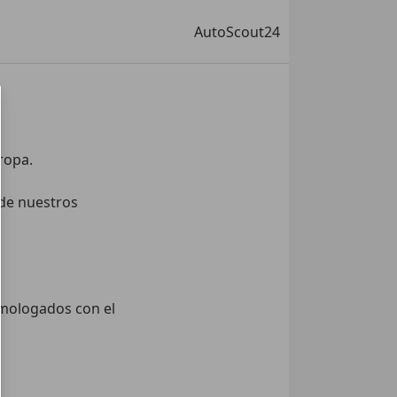
AutoScout24
opa.

de nuestros 
mologados con el 