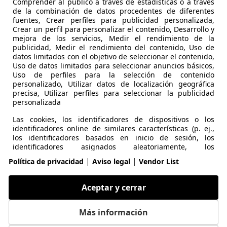
Comprender al público a través de estadísticas o a través
ión realizada según aconseja el fabricante.

de la combinación de datos procedentes de diferentes
fuentes, Crear perfiles para publicidad personalizada,
Crear un perfil para personalizar el contenido, Desarrollo y
mejora de los servicios, Medir el rendimiento de la
publicidad, Medir el rendimiento del contenido, Uso de
datos limitados con el objetivo de seleccionar el contenido,
Uso de datos limitados para seleccionar anuncios básicos,
Uso de perfiles para la selección de contenido
cambio de nombre.

personalizado, Utilizar datos de localización geográfica
precisa, Utilizar perfiles para seleccionar la publicidad
personalizada
Las cookies, los identificadores de dispositivos o los
identificadores online de similares características (p. ej.,
compromiso y la financiación a su medida.

los identificadores basados en inicio de sesión, los
identificadores asignados aleatoriamente, los
micilio particular en toda la Península.
identificadores basados en la red), junto con otra
|
|
Política de privacidad
Aviso legal
Vendor List
información (p. ej., la información y el tipo del navegador,
el idioma, el tamaño de la pantalla, las tecnologías
exactitud de la información.
compatibles, etc.), pueden almacenarse o leerse en tu
Aceptar y cerrar
dispositivo a fin de reconocerlo siempre que se conecte a
una aplicación o a una página web para una o varias de
los finalidades que se recogen en el presente texto.
Más información