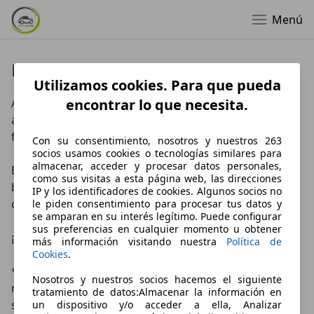
Menú
Datos de empresa
Utilizamos cookies. Para que pueda
AS AUTOS nace de una gran pasión por los 
encontrar lo que necesita.
automóviles, enriquecida por una larga experiencia 
familiar en el sector. 

Con su consentimiento, nosotros y nuestros 263
socios usamos cookies o tecnologías similares para
almacenar, acceder y procesar datos personales,
El precio, la confiabilidad, el dinamismo en la 
como sus visitas a esta página web, las direcciones
búsqueda de soluciones para las necesidades del 
IP y los identificadores de cookies. Algunos socios no
cliente son nuestra tarjeta de presentación.

le piden consentimiento para procesar tus datos y
se amparan en su interés legítimo. Puede configurar
sus preferencias en cualquier momento u obtener
¡Te esperamos en nuestro salón!

más información visitando nuestra
Política de
Cookies
.
* La mejor relación calidad-precio garantizada! Los 
Nosotros y nuestros socios hacemos el siguiente
mejores contratos de financiación disponibles para la 
tratamiento de datos:Almacenar la información en
satisfacción total del cliente.

un dispositivo y/o acceder a ella, Analizar