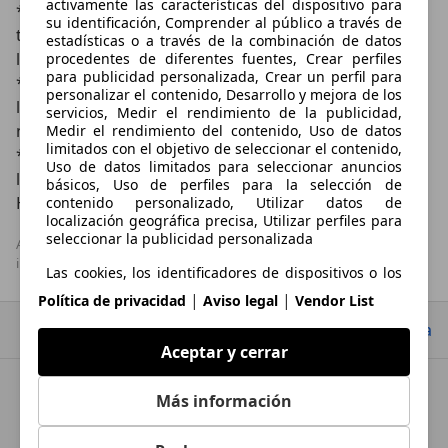
activamente las características del dispositivo para
* Todos nuestros autos usados, compañía y Km 0, 
su identificación, Comprender al público a través de
tienen una garantía legal de 1 año para la serenidad y 
estadísticas o a través de la combinación de datos
la calidad de nuestra relación.

procedentes de diferentes fuentes, Crear perfiles
para publicidad personalizada, Crear un perfil para
* Asesoramos al cliente en la elección del automóvil y 
personalizar el contenido, Desarrollo y mejora de los
la financiación más adecuada a sus necesidades con 
servicios, Medir el rendimiento de la publicidad,
nuestra experiencia técnica y financiera.

Medir el rendimiento del contenido, Uso de datos
limitados con el objetivo de seleccionar el contenido,
* Nuestra organización siempre puede responder a 
Uso de datos limitados para seleccionar anuncios
las solicitudes de los clientes de forma rápida y eficaz. 
básicos, Uso de perfiles para la selección de
Haga la prueba!
contenido personalizado, Utilizar datos de
localización geográfica precisa, Utilizar perfiles para
seleccionar la publicidad personalizada
AutoScout24 S.A.U no se hace responsable de la exactitud de la 
información.
Las cookies, los identificadores de dispositivos o los
identificadores online de similares características (p.
|
|
Política de privacidad
Aviso legal
Vendor List
ej., los identificadores basados en inicio de sesión,
los identificadores asignados aleatoriamente, los
Ir arriba
identificadores basados en la red), junto con otra
Aceptar y cerrar
información (p. ej., la información y el tipo del
navegador, el idioma, el tamaño de la pantalla, las
tecnologías compatibles, etc.), pueden almacenarse
Más información
ASautos
o leerse en tu dispositivo a fin de reconocerlo
siempre que se conecte a una aplicación o a una