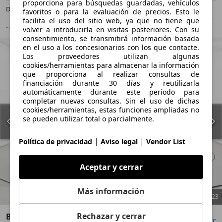
proporciona para búsquedas guardadas, vehículos
Diésel
4,2 l/100 km (mixto)
favoritos o para la evaluación de precios. Esto le
facilita el uso del sitio web, ya que no tiene que
- (g/km)
-/-
volver a introducirla en visitas posteriores. Con su
consentimiento, se transmitirá información basada
en el uso a los concesionarios con los que contacte.
Los proveedores utilizan algunas
cookies/herramientas para almacenar la información
que proporciona al realizar consultas de
financiación durante 30 días y reutilizarla
automáticamente durante este periodo para
completar nuevas consultas. Sin el uso de dichas
cookies/herramientas, estas funciones ampliadas no
se pueden utilizar total o parcialmente.
|
|
Política de privacidad
Aviso legal
Vendor List
Aceptar y cerrar
Más información
1
/
23
Rechazar y cerrar
BMW X3 M
Guardar
Compartir