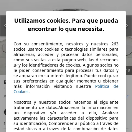
Utilizamos cookies. Para que pueda
encontrar lo que necesita.
Con su consentimiento, nosotros y nuestros 263
socios usamos cookies o tecnologías similares para
almacenar, acceder y procesar datos personales,
como sus visitas a esta página web, las direcciones
IP y los identificadores de cookies. Algunos socios no
le piden consentimiento para procesar tus datos y
1
/
18
se amparan en su interés legítimo. Puede configurar
sus preferencias en cualquier momento u obtener
BMW 116
más información visitando nuestra
Política de
120dA
Anterior
Sigu
Cookies
.
Asientos deportivos, Techo solar, ESP, Suspensión deportiva, Airbags laterales, Cierre centralizado, Alarma, Dirección asistida
Guardar
Compartir
Nosotros y nuestros socios hacemos el siguiente
tratamiento de datos:Almacenar la información en
€ 34.900
Precio justo
un dispositivo y/o acceder a ella, Analizar
activamente las características del dispositivo para
19.706 km
02/2025
su identificación, Comprender al público a través de
estadísticas o a través de la combinación de datos