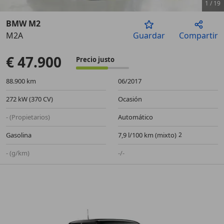
1
/
19
BMW M2
M2A
Guardar
Compartir
Anterior
Sigu
€ 47.900
Precio justo
88.900 km
06/2017
272 kW (370 CV)
Ocasión
- (Propietarios)
Automático
Gasolina
7,9 l/100 km (mixto)
- (g/km)
-/-