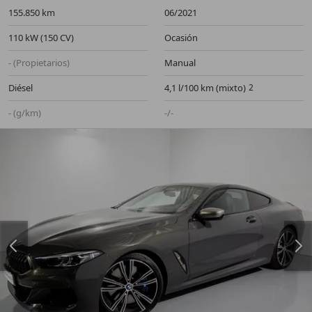
155.850 km
06/2021
110 kW (150 CV)
Ocasión
- (Propietarios)
Manual
Diésel
4,1 l/100 km (mixto)
- (g/km)
-/-