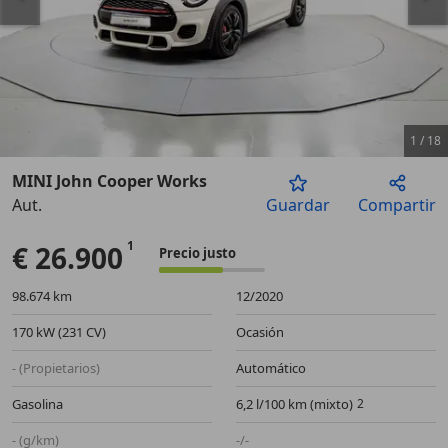
1
/
18
MINI John Cooper Works
Aut.
Guardar
Compartir
Anterior
Sigu
€ 26.900
Precio justo
98.674 km
12/2020
170 kW (231 CV)
Ocasión
- (Propietarios)
Automático
Gasolina
6,2 l/100 km (mixto)
- (g/km)
-/-