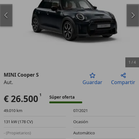
1
/
4
MINI Cooper S
Aut.
Guardar
Compartir
Anterior
Sigu
€ 26.500
Súper oferta
49.010 km
07/2021
131 kW (178 CV)
Ocasión
- (Propietarios)
Automático