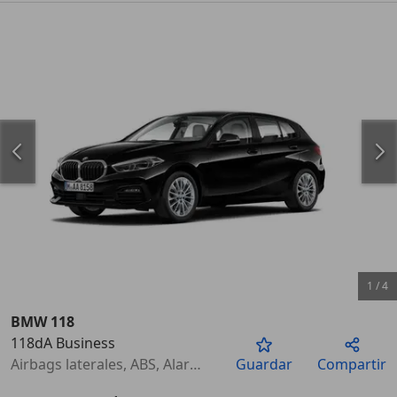
1
/
4
BMW 118
118dA Business
Anterior
Sigu
Airbags laterales, ABS, Alarma, ESP, Elevalunas eléctrico, Aire Acondicionado, Sensor de lluvia, Bluetooth
Guardar
Compartir