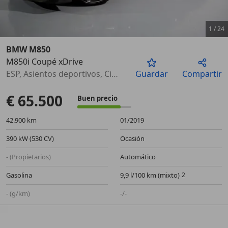
1
/
24
BMW M850
M850i Coupé xDrive
Anterior
Sigu
ESP, Asientos deportivos, Cierre centralizado, Aire Acondicionado, Elevalunas eléctrico, Alarma, Airbags laterales, Bluetooth
Guardar
Compartir
€ 65.500
Buen precio
42.900 km
01/2019
390 kW (530 CV)
Ocasión
- (Propietarios)
Automático
Gasolina
9,9 l/100 km (mixto)
- (g/km)
-/-