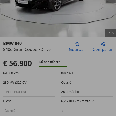
1
/
20
BMW 840
840d Gran Coupé xDrive
Guardar
Compartir
Anterior
Sigu
€ 56.900
Súper oferta
69.500 km
08/2021
235 kW (320 CV)
Ocasión
- (Propietarios)
Automático
Diésel
6,2 l/100 km (mixto)
- (g/km)
-/-