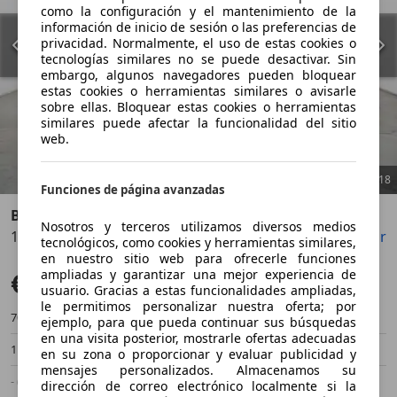
como la configuración y el mantenimiento de la
información de inicio de sesión o las preferencias de
privacidad. Normalmente, el uso de estas cookies o
tecnologías similares no se puede desactivar. Sin
embargo, algunos navegadores pueden bloquear
estas cookies o herramientas similares o avisarle
sobre ellas. Bloquear estas cookies o herramientas
similares puede afectar la funcionalidad del sitio
web.
1
/
18
Funciones de página avanzadas
BMW 118
Nosotros y terceros utilizamos diversos medios
118dA Business
Guardar
Compartir
Anterior
Sigu
tecnológicos, como cookies y herramientas similares,
en nuestro sitio web para ofrecerle funciones
ampliadas y garantizar una mejor experiencia de
€ 23.900
Súper oferta
usuario. Gracias a estas funcionalidades ampliadas,
le permitimos personalizar nuestra oferta; por
70.000 km
01/2022
ejemplo, para que pueda continuar sus búsquedas
en una visita posterior, mostrarle ofertas adecuadas
110 kW (150 CV)
Ocasión
en su zona o proporcionar y evaluar publicidad y
mensajes personalizados. Almacenamos su
- (Propietarios)
Automático
dirección de correo electrónico localmente si la