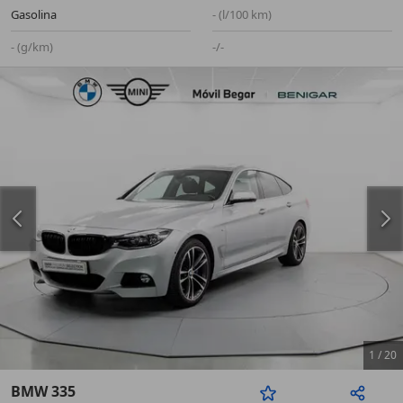
Gasolina
- (l/100 km)
- (g/km)
-/-
1
/
20
BMW 335