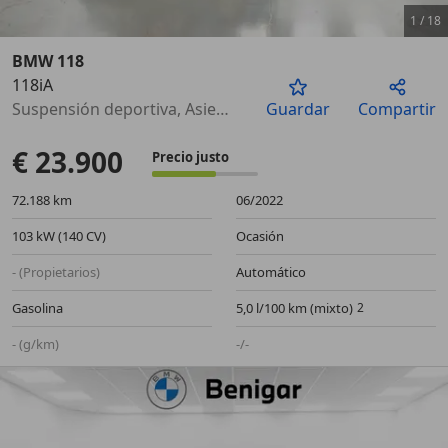
1
/
18
BMW 118
118iA
Anterior
Sigu
Suspensión deportiva, Asientos deportivos, Airbags laterales, ISOFIX, ESP, Cierre centralizado, ABS, Aire Acondicionado
Guardar
Compartir
€ 23.900
Precio justo
72.188 km
06/2022
103 kW (140 CV)
Ocasión
- (Propietarios)
Automático
Gasolina
5,0 l/100 km (mixto)
- (g/km)
-/-