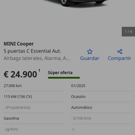
1
/
4
MINI Cooper
5 puertas C Essential Aut.
Anterior
Sigu
Airbags laterales, Alarma, ABS, ESP, Dirección asistida, Elevalunas eléctrico, Llantas de aleación, Sensor de lluvia
Guardar
Compartir
€ 24.900
Súper oferta
27.000 km
01/2025
115 kW (156 CV)
Ocasión
- (Propietarios)
Automático
Gasolina
- (l/100 km)
- (g/km)
-/-