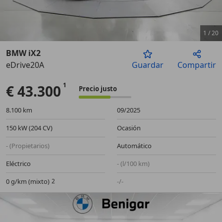
1
/
20
BMW iX2
eDrive20A
Guardar
Compartir
Anterior
Sigu
€ 43.300
Precio justo
8.100 km
09/2025
150 kW (204 CV)
Ocasión
- (Propietarios)
Automático
Eléctrico
- (l/100 km)
0 g/km (mixto)
-/-