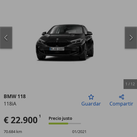
1
/
12
BMW 118
118iA
Guardar
Compartir
Anterior
Sigu
€ 22.900
Precio justo
70.684 km
01/2021