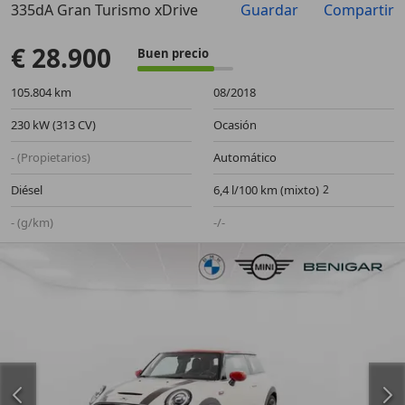
335dA Gran Turismo xDrive
Guardar
Compartir
Anterior
Sigu
€ 28.900
Buen precio
105.804 km
08/2018
230 kW (313 CV)
Ocasión
- (Propietarios)
Automático
Diésel
6,4 l/100 km (mixto)
- (g/km)
-/-