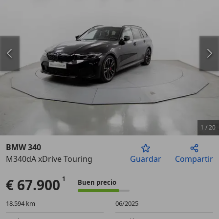
1
/
20
BMW 340
M340dA xDrive Touring
Guardar
Compartir
Anterior
Sigu
€ 67.900
Buen precio
18.594 km
06/2025