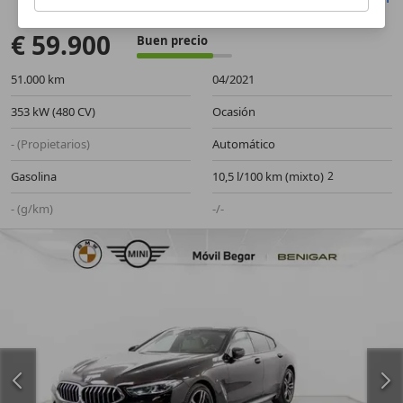
Anterior
Sigu
€ 59.900
Buen precio
51.000 km
04/2021
353 kW (480 CV)
Ocasión
- (Propietarios)
Automático
Gasolina
10,5 l/100 km (mixto)
- (g/km)
-/-