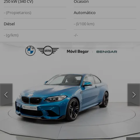
250 kW (340 CV)
Ocasión
- (Propietarios)
Automático
Diésel
- (l/100 km)
- (g/km)
-/-