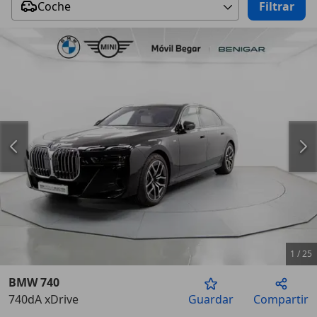
Coche
Filtrar
1
/
25
BMW 740
740dA xDrive
Guardar
Compartir
Anterior
Sigu