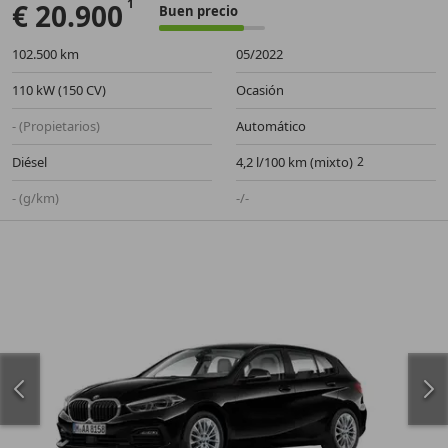
€ 20.900
Buen precio
102.500 km
05/2022
110 kW (150 CV)
Ocasión
- (Propietarios)
Automático
Diésel
4,2 l/100 km (mixto)
- (g/km)
-/-