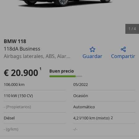
1
/
4
BMW 118
118dA Business
Anterior
Sigu
Airbags laterales, ABS, Alarma, ESP, Elevalunas eléctrico, Aire Acondicionado, Sensor de lluvia, Bluetooth
Guardar
Compartir
€ 20.900
Buen precio
106.000 km
05/2022
110 kW (150 CV)
Ocasión
- (Propietarios)
Automático
Diésel
4,2 l/100 km (mixto)
- (g/km)
-/-