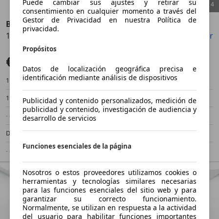
Puede cambiar sus ajustes y retirar su
1
/
4
consentimiento en cualquier momento a través del
Gestor de Privacidad en nuestra Política de
BMW 118
privacidad.
118dA Business
Guardar
Compartir
Anterior
Sigu
Propósitos
€ 20.900
Precio justo
Datos de localización geográfica precisa e
identificación mediante análisis de dispositivos
114.000 km
05/2022
110 kW (150 CV)
Ocasión
Publicidad y contenido personalizados, medición de
publicidad y contenido, investigación de audiencia y
- (Propietarios)
Automático
desarrollo de servicios
Diésel
4,2 l/100 km (mixto)
Funciones esenciales de la página
- (g/km)
-/-
Nosotros o estos proveedores utilizamos cookies o
herramientas y tecnologías similares necesarias
para las funciones esenciales del sitio web y para
garantizar su correcto funcionamiento.
Normalmente, se utilizan en respuesta a la actividad
del usuario para habilitar funciones importantes