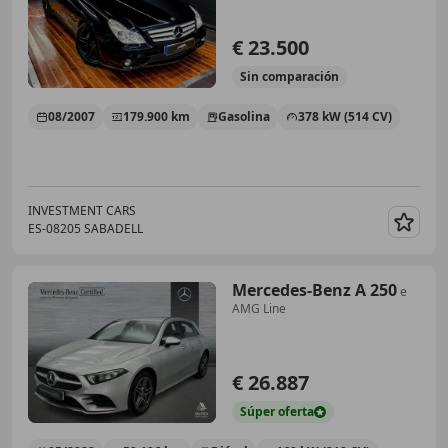
€ 23.500
Sin
comparación
08/2007
179.900 km
Gasolina
378 kW (514 CV)
INVESTMENT CARS
ES-08205 SABADELL
Guar
Mercedes-Benz A 250
e
AMG Line
€ 26.887
Súper
oferta