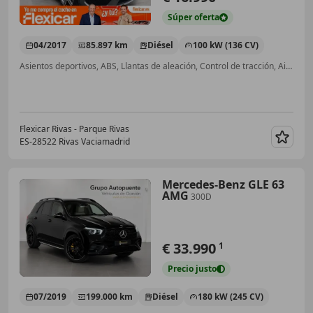
Súper
oferta
04/2017
85.897 km
Diésel
100 kW (136 CV)
Asientos deportivos, ABS, Llantas de aleación, Control de tracción, Airbags laterales, Cierre centralizado
Flexicar Rivas - Parque Rivas
ES-28522 Rivas Vaciamadrid
Guar
Mercedes-Benz GLE 63
AMG
300D
€ 33.990
1
Precio
justo
07/2019
199.000 km
Diésel
180 kW (245 CV)