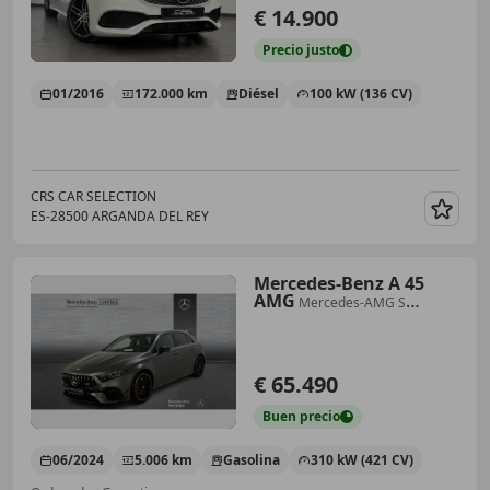
€ 14.900
Precio
justo
01/2016
172.000 km
Diésel
100 kW (136 CV)
CRS CAR SELECTION
ES-28500 ARGANDA DEL REY
Guar
Mercedes-Benz A 45
AMG
Mercedes-AMG S
4MATIC+
€ 65.490
Buen
precio
06/2024
5.006 km
Gasolina
310 kW (421 CV)