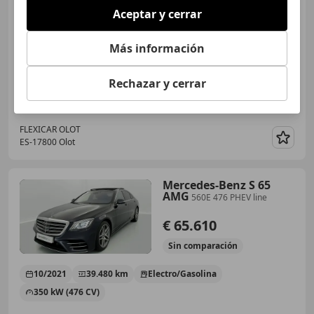
€ 28.990
Aceptar y cerrar
Buen
precio
Más información
04/2019
135.000 km
Gasolina
225 kW (306 CV)
Rechazar y cerrar
FLEXICAR OLOT
ES-17800 Olot
Guar
Mercedes-Benz S 65
AMG
560E 476 PHEV line
€ 65.610
Sin
comparación
10/2021
39.480 km
Electro/Gasolina
350 kW (476 CV)