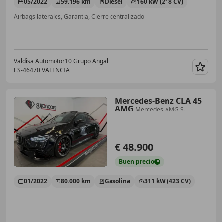
05/2022
59.196 km
Diésel
160 kW (218 CV)
Airbags laterales, Garantia, Cierre centralizado
Valdisa Automotor10 Grupo Angal
ES-46470 VALENCIA
Guar
Mercedes-Benz CLA 45
AMG
Mercedes-AMG S
4MATIC+
€ 48.900
Buen
precio
01/2022
80.000 km
Gasolina
311 kW (423 CV)