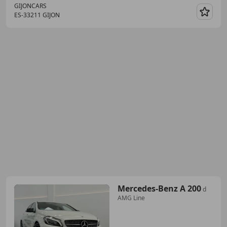
GIJONCARS
ES-33211 GIJON
Guar
Mercedes-Benz A 200
d
AMG Line