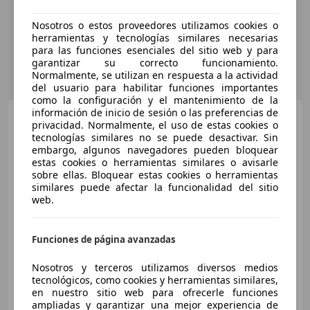
Nosotros o estos proveedores utilizamos cookies o
herramientas y tecnologías similares necesarias
para las funciones esenciales del sitio web y para
garantizar su correcto funcionamiento.
Normalmente, se utilizan en respuesta a la actividad
del usuario para habilitar funciones importantes
como la configuración y el mantenimiento de la
información de inicio de sesión o las preferencias de
Mercedes-Benz CLA 220
privacidad. Normalmente, el uso de estas cookies o
220CDI AMG Line 4M 7G-DCT
tecnologías similares no se puede desactivar. Sin
embargo, algunos navegadores pueden bloquear
estas cookies o herramientas similares o avisarle
sobre ellas. Bloquear estas cookies o herramientas
€ 17.900
1
similares puede afectar la funcionalidad del sitio
web.
Buen
precio
04/2015
154.200 km
Diésel
125 kW (170 CV)
Funciones de página avanzadas
4WD, CD, Volante multifunción, Bluetooth, Elevalunas eléctrico, Dirección asistida, Faros de xenon, Airbag del conductor
Nosotros y terceros utilizamos diversos medios
tecnológicos, como cookies y herramientas similares,
en nuestro sitio web para ofrecerle funciones
ampliadas y garantizar una mejor experiencia de