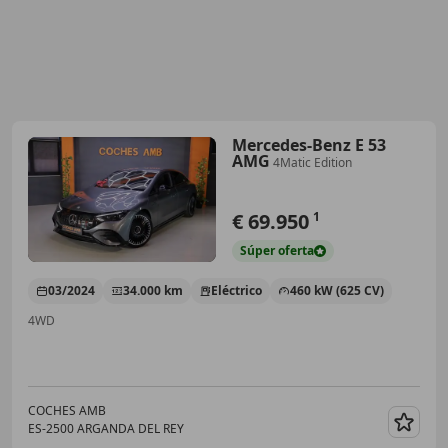
Mercedes-Benz E 53
AMG
4Matic Edition
€ 69.950
1
Súper
oferta
03/2024
34.000 km
Eléctrico
460 kW (625 CV)
4WD
COCHES AMB
ES-2500 ARGANDA DEL REY
Guar