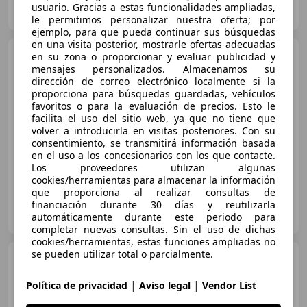
MEURI OCASION
usuario. Gracias a estas funcionalidades ampliadas,
ES-48950 Erandio
Guar
le permitimos personalizar nuestra oferta; por
ejemplo, para que pueda continuar sus búsquedas
en una visita posterior, mostrarle ofertas adecuadas
Mercedes-Benz GLC 250
en su zona o proporcionar y evaluar publicidad y
d 4Matic AMG Line
mensajes personalizados. Almacenamos su
dirección de correo electrónico localmente si la
€ 27.121
proporciona para búsquedas guardadas, vehículos
favoritos o para la evaluación de precios. Esto le
Súper
oferta
facilita el uso del sitio web, ya que no tiene que
volver a introducirla en visitas posteriores. Con su
04/2019
157.949 km
Diésel
150 kW (204 CV)
consentimiento, se transmitirá información basada
en el uso a los concesionarios con los que contacte.
Los proveedores utilizan algunas
cookies/herramientas para almacenar la información
que proporciona al realizar consultas de
ROYB MOTOR CADIZ
financiación durante 30 días y reutilizarla
ES-11650 VILLAMARTIN
automáticamente durante este periodo para
Guar
completar nuevas consultas. Sin el uso de dichas
cookies/herramientas, estas funciones ampliadas no
se pueden utilizar total o parcialmente.
Mercedes-Benz A 35
AMG
Mercedes-AMG 4MATIC+
|
|
Política de privacidad
Aviso legal
Vendor List