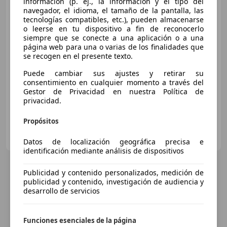
información (p. ej., la información y el tipo del
AMG
Mercedes-AMG 4MATIC+
navegador, el idioma, el tamaño de la pantalla, las
Coupé
tecnologías compatibles, etc.), pueden almacenarse
o leerse en tu dispositivo a fin de reconocerlo
siempre que se conecte a una aplicación o a una
€ 88.900
1
página web para una o varias de los finalidades que
se recogen en el presente texto.
Sin
comparación
Puede cambiar sus ajustes y retirar su
07/2025
23.000 km
Gasolina
330 kW (449 CV)
consentimiento en cualquier momento a través del
Gestor de Privacidad en nuestra Política de
privacidad.
Propósitos
CADIMAR S.A., concesionario oficial Mercedes-Benz
ES-11408 JEREZ
Guar
Datos de localización geográfica precisa e
identificación mediante análisis de dispositivos
Publicidad y contenido personalizados, medición de
publicidad y contenido, investigación de audiencia y
desarrollo de servicios
Funciones esenciales de la página