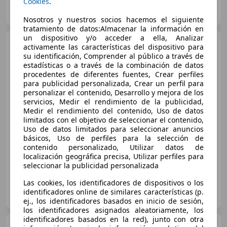
Cookies
.
AVAL CARS MADRID
ES-28925 ALCORCON
Guar
Nosotros y nuestros socios hacemos el siguiente
tratamiento de datos:Almacenar la información en
un dispositivo y/o acceder a ella, Analizar
Mercedes-Benz A 45
activamente las características del dispositivo para
AMG
4Matic 7G-DCT
su identificación, Comprender al público a través de
estadísticas o a través de la combinación de datos
procedentes de diferentes fuentes, Crear perfiles
para publicidad personalizada, Crear un perfil para
€ 22.950
personalizar el contenido, Desarrollo y mejora de los
servicios, Medir el rendimiento de la publicidad,
Buen
precio
Medir el rendimiento del contenido, Uso de datos
limitados con el objetivo de seleccionar el contenido,
01/2014
165.750 km
Gasolina
265 kW (360 CV)
Uso de datos limitados para seleccionar anuncios
básicos, Uso de perfiles para la selección de
Volante multifunción, CD, Elevalunas eléctrico, Garantia, Cierre centralizado, Airbag del conductor, Bluetooth
contenido personalizado, Utilizar datos de
localización geográfica precisa, Utilizar perfiles para
seleccionar la publicidad personalizada
Las cookies, los identificadores de dispositivos o los
MIAMIAUTO.ES
identificadores online de similares características (p.
ES-43890 MIAMI PLAYA
Guar
ej., los identificadores basados en inicio de sesión,
los identificadores asignados aleatoriamente, los
identificadores basados en la red), junto con otra
Mercedes-Benz CLE 53