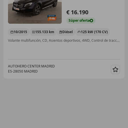
€ 16.190
Súper
oferta
10/2015
155.133 km
Diésel
125 kW (170 CV)
Volante multifunción, CD, Asientos deportivos, 4WD, Control de tracción, ABS, Airbag del conductor, Elevalunas eléctrico
AUTOHERO CENTER MADRID
ES-28050 MADRID
Guar