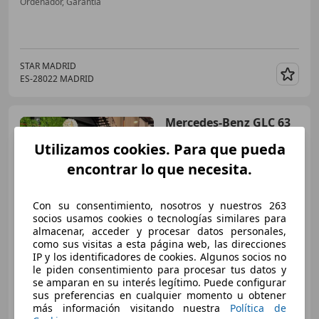
Ordenador, Garantia
STAR MADRID
ES-28022 MADRID
Guar
Mercedes-Benz GLC 63
AMG
4Matic+ Aut.
Utilizamos cookies. Para que pueda
encontrar lo que necesita.
€ 50.900
Con su consentimiento, nosotros y nuestros 263
Buen
precio
socios usamos cookies o tecnologías similares para
almacenar, acceder y procesar datos personales,
01/2019
114.000 km
Gasolina
350 kW (476 CV)
como sus visitas a esta página web, las direcciones
IP y los identificadores de cookies. Algunos socios no
Pantalla frontal, Airbags laterales, ABS, Cierre centralizado, Sensor de lluvia, Airbag del conductor, Asientos deportivos
le piden consentimiento para procesar tus datos y
se amparan en su interés legítimo. Puede configurar
sus preferencias en cualquier momento u obtener
más información visitando nuestra
Política de