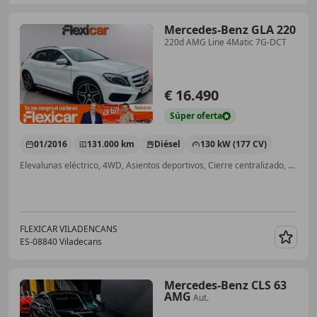
Mercedes-Benz GLA 220
220d AMG Line 4Matic 7G-DCT
€ 16.490
Súper
oferta
01/2016
131.000 km
Diésel
130 kW (177 CV)
Elevalunas eléctrico, 4WD, Asientos deportivos, Cierre centralizado, ABS, Llantas de aleación
FLEXICAR VILADENCANS
ES-08840 Viladecans
Guar
Mercedes-Benz CLS 63
AMG
Aut.