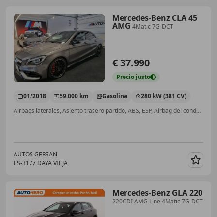
Mercedes-Benz CLA 45
AMG
4Matic 7G-DCT
€ 37.990
Precio
justo
01/2018
59.000 km
Gasolina
280 kW (381 CV)
Airbags laterales, Asiento trasero partido, ABS, ESP, Airbag del conductor, 4WD
AUTOS GERSAN
ES-3177 DAYA VIEJA
Guar
Mercedes-Benz GLA 220
220CDI AMG Line 4Matic 7G-DCT