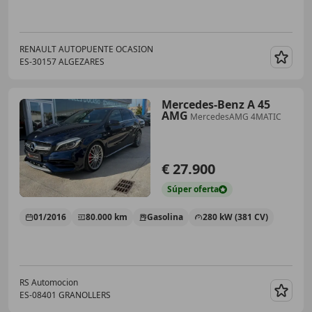
RENAULT AUTOPUENTE OCASION
ES-30157 ALGEZARES
Guar
Mercedes-Benz A 45
AMG
MercedesAMG 4MATIC
€ 27.900
Súper
oferta
01/2016
80.000 km
Gasolina
280 kW (381 CV)
RS Automocion
ES-08401 GRANOLLERS
Guar