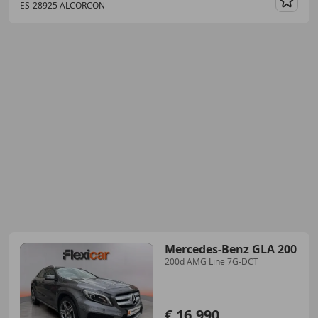
ES-28925 ALCORCON
Guar
Mercedes-Benz GLA 200
200d AMG Line 7G-DCT
€ 16.990