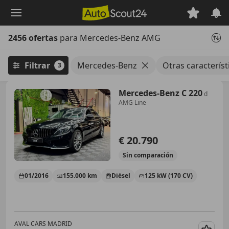
Saltar
al
contenido
2456 ofertas
para Mercedes-Benz AMG
principal
Filtrar
Mercedes-Benz
Otras caracterís
3
Mercedes-Benz C 220
d
AMG Line
€ 20.790
Sin
comparación
01/2016
155.000 km
Diésel
125 kW (170 CV)
AVAL CARS MADRID