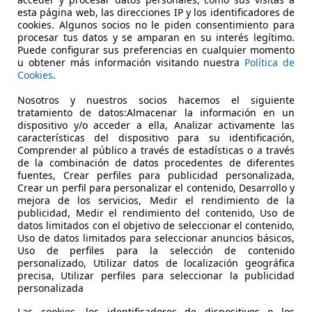
esta página web, las direcciones IP y los identificadores de
cookies. Algunos socios no le piden consentimiento para
procesar tus datos y se amparan en su interés legítimo.
Puede configurar sus preferencias en cualquier momento
u obtener más información visitando nuestra
Política de
06/1999
33.000 km
Gas
Cookies
.
Nosotros y nuestros socios hacemos el siguiente
tus Cars Center Rome - Autohaus Srl
tratamiento de datos:Almacenar la información en un
-00138 Roma - RM
dispositivo y/o acceder a ella, Analizar activamente las
características del dispositivo para su identificación,
Comprender al público a través de estadísticas o a través
de la combinación de datos procedentes de diferentes
fuentes, Crear perfiles para publicidad personalizada,
Crear un perfil para personalizar el contenido, Desarrollo y
mejora de los servicios, Medir el rendimiento de la
publicidad, Medir el rendimiento del contenido, Uso de
datos limitados con el objetivo de seleccionar el contenido,
Uso de datos limitados para seleccionar anuncios básicos,
Uso de perfiles para la selección de contenido
personalizado, Utilizar datos de localización geográfica
precisa, Utilizar perfiles para seleccionar la publicidad
personalizada
Las cookies, los identificadores de dispositivos o los