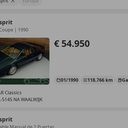
prit
Europa
sprit
 Coupe | 1990
€ 54.950
01/1990
118.766 km
Ga
R Classics
-5145 NA WAALWIJK
sprit
able Manual de 2 Puertas