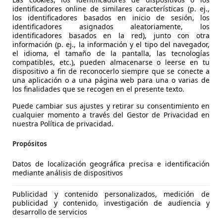
identificadores online de similares características (p. ej.,
los identificadores basados en inicio de sesión, los
identificadores asignados aleatoriamente, los
identificadores basados en la red), junto con otra
sprit
información (p. ej., la información y el tipo del navegador,
el idioma, el tamaño de la pantalla, las tecnologías
compatibles, etc.), pueden almacenarse o leerse en tu
€ 62.800
dispositivo a fin de reconocerlo siempre que se conecte a
Sin
compara
una aplicación o a una página web para una o varias de
los finalidades que se recogen en el presente texto.
Puede cambiar sus ajustes y retirar su consentimiento en
cualquier momento a través del Gestor de Privacidad en
nuestra Política de privacidad.
Propósitos
01/1997
57.477 km
Gas
Datos de localización geográfica precisa e identificación
YRE AUTOMOCION- Concesionario Oficial
mediante análisis de dispositivos
S-28002 MADRID
Publicidad y contenido personalizados, medición de
publicidad y contenido, investigación de audiencia y
desarrollo de servicios
sprit