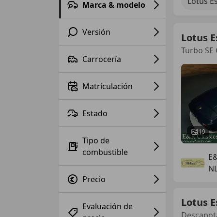
Lotus Es
Marca & modelo
Versión
Lotus E
Turbo SE
Carrocería
Matriculación
Estado
19
Tipo de
combustible
E&
NL
Precio
Lotus E
Evaluación de
Descapot