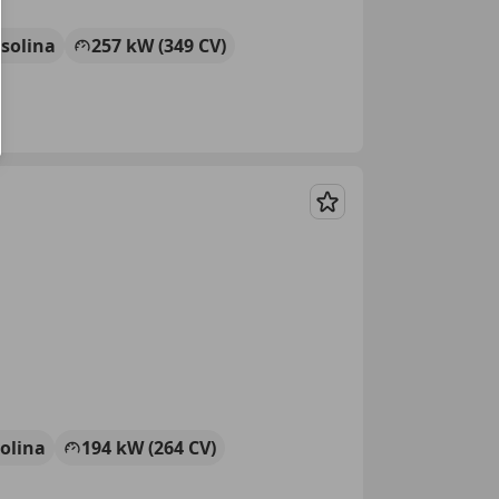
solina
257 kW (349 CV)
Guardar
olina
194 kW (264 CV)