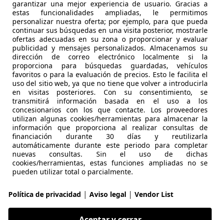
garantizar una mejor experiencia de usuario. Gracias a
estas funcionalidades ampliadas, le permitimos
personalizar nuestra oferta; por ejemplo, para que pueda
continuar sus búsquedas en una visita posterior, mostrarle
ofertas adecuadas en su zona o proporcionar y evaluar
publicidad y mensajes personalizados. Almacenamos su
dirección de correo electrónico localmente si la
02/1997
63.000 km
Gas
proporciona para búsquedas guardadas, vehículos
favoritos o para la evaluación de precios. Esto le facilita el
uso del sitio web, ya que no tiene que volver a introducirla
en visitas posteriores. Con su consentimiento, se
 SYLVAINS LES MOULINS
transmitirá información basada en el uso a los
concesionarios con los que contacte. Los proveedores
utilizan algunas cookies/herramientas para almacenar la
información que proporciona al realizar consultas de
sprit
financiación durante 30 días y reutilizarla
s Cars Showcar*
automáticamente durante este periodo para completar
nuevas consultas. Sin el uso de dichas
€ 72.999
cookies/herramientas, estas funciones ampliadas no se
pueden utilizar total o parcialmente.
|
|
Política de privacidad
Aviso legal
Vendor List
Aceptar y cerrar