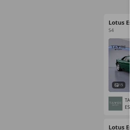
Lotus E
S4
15
TA
E
Lotus E