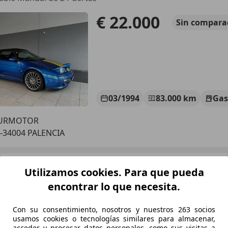
€ 22.000
Sin
compara
03/1994
83.000 km
Gas
URMOTOR
-34004 PALENCIA
sprit
Utilizamos cookies. Para que pueda
0 GT3
encontrar lo que necesita.
€ 79.800
Con su consentimiento, nosotros y nuestros 263 socios
usamos cookies o tecnologías similares para almacenar,
acceder y procesar datos personales, como sus visitas a