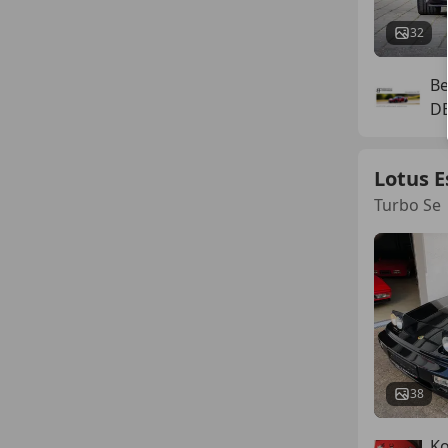
32
Be
DE
Lotus E
Turbo Se
38
Ko