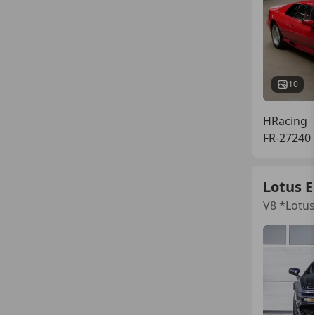
10
HRacing
FR-27240
Lotus E
V8 *Lotu