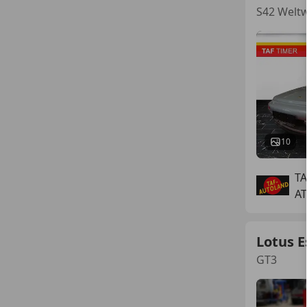
S42 Weltw
10
T
AT
Lotus E
GT3