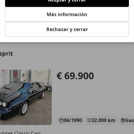
09/1996
118.000 km
Ga
Más información
rnd Feistle BF-Sportwagen
Rechazar y cerrar
-79395 Neuenburg
sprit
€ 69.900
06/1990
32.000 km
Gas
dytek Classic Cars