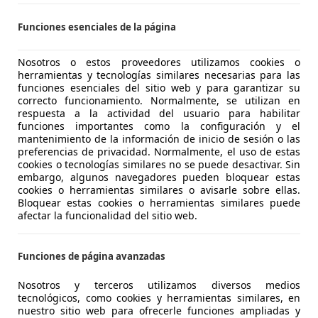
eit ca 370 Stück!
Funciones esenciales de la página
€ 49.990
Nosotros o estos proveedores utilizamos cookies o
herramientas y tecnologías similares necesarias para las
funciones esenciales del sitio web y para garantizar su
correcto funcionamiento. Normalmente, se utilizan en
respuesta a la actividad del usuario para habilitar
funciones importantes como la configuración y el
mantenimiento de la información de inicio de sesión o las
01/1995
161.100 km
Ga
preferencias de privacidad. Normalmente, el uso de estas
cookies o tecnologías similares no se puede desactivar. Sin
embargo, algunos navegadores pueden bloquear estas
AFRENT GmbH
cookies o herramientas similares o avisarle sobre ellas.
-9500 Villach
Bloquear estas cookies o herramientas similares puede
afectar la funcionalidad del sitio web.
sprit
Funciones de página avanzadas
Nosotros y terceros utilizamos diversos medios
€ 64.980
tecnológicos, como cookies y herramientas similares, en
nuestro sitio web para ofrecerle funciones ampliadas y