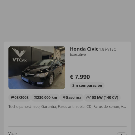
Honda Civic
1.8 i-VTEC
Executive
€ 7.990
Sin
comparación
08/2008
230.000 km
Gasolina
103 kW (140 CV)
Techo panorámico, Garantia, Faros antiniebla, CD, Faros de xenon, ABS, Inmovilizador, Cierre centralizado
Vtcar