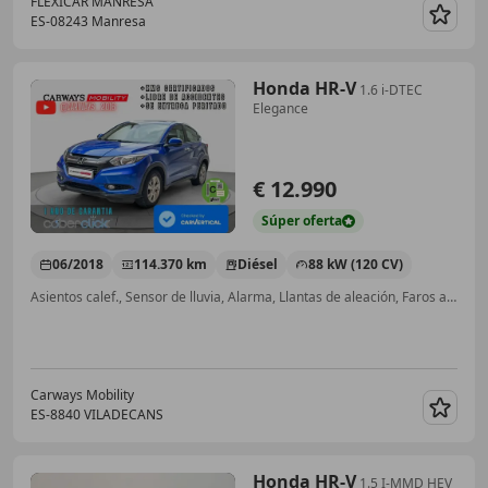
FLEXICAR MANRESA
ES-08243 Manresa
Guar
Honda HR-V
1.6 i-DTEC
Elegance
€ 12.990
Súper
oferta
06/2018
114.370 km
Diésel
88 kW (120 CV)
Asientos calef., Sensor de lluvia, Alarma, Llantas de aleación, Faros antiniebla, Control de tracción, Airbags laterales, ABS
Carways Mobility
ES-8840 VILADECANS
Guar
Honda HR-V
1.5 I-MMD HEV