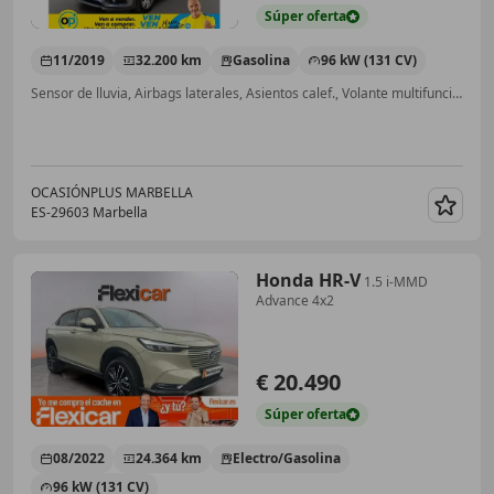
Súper
oferta
11/2019
32.200 km
Gasolina
96 kW (131 CV)
Sensor de lluvia, Airbags laterales, Asientos calef., Volante multifunción, Faros antiniebla, Climatizador automático, Cierre centralizado, ABS
OCASIÓNPLUS MARBELLA
ES-29603 Marbella
Guar
Honda HR-V
1.5 i-MMD
Advance 4x2
€ 20.490
Súper
oferta
08/2022
24.364 km
Electro/Gasolina
96 kW (131 CV)