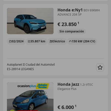
Honda e:Ny1
BEV 69KWH
ADVANCE 204 5P
€ 23.850
1
Sin
comparación
02/2024
35.807 km
Eléctrico
150 kW (204 CV)
Autoplanet II Ciudad del Automóvil
ES-28914 LEGANES
Guar
Honda Jazz
1.2i-VTEC
Elegance Plus
€ 6.000
1