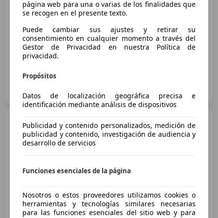
€ 12.950
página web para una o varias de los finalidades que
se recogen en el presente texto.
Sin
comparación
Puede cambiar sus ajustes y retirar su
01/2010
131.000 km
Gasolina
217 kW (295 CV)
consentimiento en cualquier momento a través del
Gestor de Privacidad en nuestra Política de
privacidad.
Propósitos
STYLE CAR CANARIAS
ES-35014 LAS PALMAS DE GRAN CANARIA
Guar
Datos de localización geográfica precisa e
identificación mediante análisis de dispositivos
Honda Accord
2.2i-CTDi
Publicidad y contenido personalizados, medición de
Sport
publicidad y contenido, investigación de audiencia y
desarrollo de servicios
€ 7.900
1
Funciones esenciales de la página
Sin
comparación
Nosotros o estos proveedores utilizamos cookies o
10/2007
166.053 km
Diésel
103 kW (140 CV)
herramientas y tecnologías similares necesarias
para las funciones esenciales del sitio web y para
Garantia, CD, Airbags laterales, ABS, Inmovilizador, Isofix, Asiento trasero partido