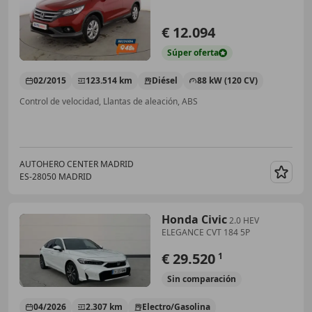
€ 12.094
Súper
oferta
02/2015
123.514 km
Diésel
88 kW (120 CV)
Control de velocidad, Llantas de aleación, ABS
AUTOHERO CENTER MADRID
ES-28050 MADRID
Guar
Honda Civic
2.0 HEV
ELEGANCE CVT 184 5P
€ 29.520
1
Sin
comparación
04/2026
2.307 km
Electro/Gasolina