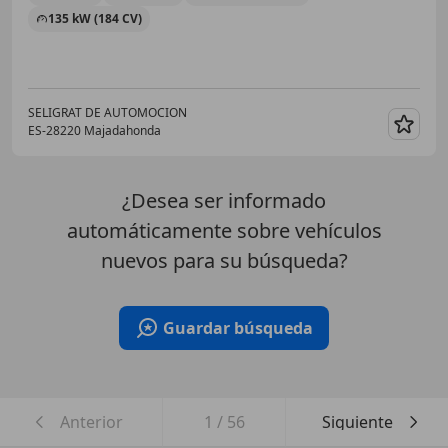
135 kW (184 CV)
SELIGRAT DE AUTOMOCION
ES-28220 Majadahonda
Guar
¿Desea ser informado
automáticamente sobre vehículos
nuevos para su búsqueda?
Guardar búsqueda
Anterior
1
/
56
Siguiente