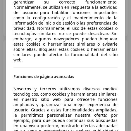
garantizar su correcto funcionamiento.
Normalmente, se utilizan en respuesta a la actividad
del usuario para habilitar funciones importantes
como la configuración y el mantenimiento de la
información de inicio de sesión o las preferencias de
OCASIONPLUS BARAKALDO
privacidad. Normalmente, el uso de estas cookies o
ES-48903 BILBAO
Guar
tecnologías similares no se puede desactivar. Sin
embargo, algunos navegadores pueden bloquear
estas cookies o herramientas similares o avisarle
Honda CR-V
2.2i-CTDi Luxury
sobre ellas. Bloquear estas cookies o herramientas
similares puede afectar la funcionalidad del sitio
web.
Funciones de página avanzadas
€ 9.200
Buen
precio
Nosotros y terceros utilizamos diversos medios
tecnológicos, como cookies y herramientas similares,
en nuestro sitio web para ofrecerle funciones
01/2010
156.000 km
Diésel
103 kW (140 CV)
ampliadas y garantizar una mejor experiencia de
Garantia, 4WD, Techo solar, Asientos calef., ABS, Faros antiniebla, Bluetooth, Alarma
usuario. Gracias a estas funcionalidades ampliadas,
le permitimos personalizar nuestra oferta; por
ejemplo, para que pueda continuar sus búsquedas
en una visita posterior, mostrarle ofertas adecuadas
en su zona o proporcionar y evaluar publicidad y