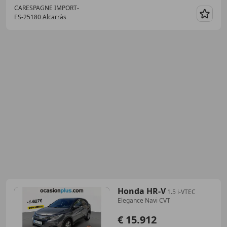
CARESPAGNE IMPORT-
ES-25180 Alcarràs
Guar
Honda HR-V
1.5 i-VTEC
Elegance Navi CVT
€ 15.912