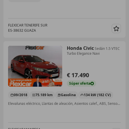
FLEXICAR TENERIFE SUR
ES-38632 GUAZA
Guar
Honda Civic
Sedán 1.5 VTEC
Turbo Elegance Navi
€ 17.490
Súper
oferta
09/2018
75.189 km
Gasolina
134 kW (182 CV)
Elevalunas eléctrico, Llantas de aleación, Asientos calef., ABS, Sensor de lluvia, Cierre centralizado, Faros antiniebla, Airbags laterales