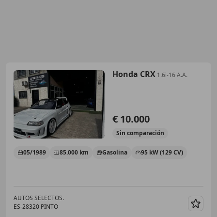
Honda CRX
1.6i-16 A.A.
€ 10.000
Sin
comparación
05/1989
85.000 km
Gasolina
95 kW (129 CV)
AUTOS SELECTOS.
ES-28320 PINTO
Guar