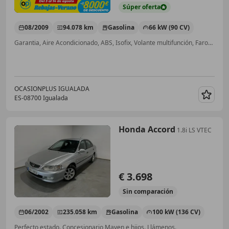
Súper
oferta
08/2009
94.078 km
Gasolina
66 kW (90 CV)
Garantia, Aire Acondicionado, ABS, Isofix, Volante multifunción, Faros antiniebla, CD, Airbags laterales
OCASIONPLUS IGUALADA
ES-08700 Igualada
Guar
Honda Accord
1.8i LS VTEC
€ 3.698
Sin
comparación
06/2002
235.058 km
Gasolina
100 kW (136 CV)
Perfecto estado. Concesionario Maven e hijos. Llámenos.