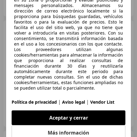
ROLLANDI ALL CARS
mensajes personalizados. Almacenamos su
ES-07009 PALMA DE MALLORCA
Guar
dirección de correo electrónico localmente si la
proporciona para búsquedas guardadas, vehículos
favoritos o para la evaluación de precios. Esto le
Honda Civic
facilita el uso del sitio web, ya que no tiene que
1.0 VTEC Turbo
volver a introducirla en visitas posteriores. Con su
Elegance
consentimiento, se transmitirá información basada
en el uso a los concesionarios con los que contacte.
Los proveedores utilizan algunas
€ 13.232
cookies/herramientas para almacenar la información
1
que proporciona al realizar consultas de
Precio
justo
financiación durante 30 días y reutilizarla
automáticamente durante este periodo para
completar nuevas consultas. Sin el uso de dichas
10/2017
165.456 km
Gasolina
95 kW (129 CV)
cookies/herramientas, estas funciones ampliadas no
Asientos calef., ESP, Llantas de aleación, Sensor de lluvia, Faros antiniebla, Sensor de luces, Retrovisores laterales eléctricos, Cierre centralizado
se pueden utilizar total o parcialmente.
|
|
Política de privacidad
Aviso legal
Vendor List
OCASIONPLUS FUENLABRADA-EL NARANJO
Aceptar y cerrar
ES-28942 FUENLABRADA
Guar
Más información