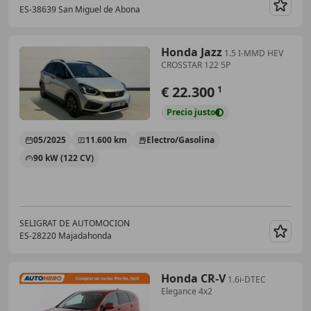
ES-38639 San Miguel de Abona
Guar
Honda Jazz
1.5 I-MMD HEV
CROSSTAR 122 5P
€ 22.300
1
Precio
justo
05/2025
11.600 km
Electro/Gasolina
90 kW (122 CV)
SELIGRAT DE AUTOMOCION
ES-28220 Majadahonda
Guar
Honda CR-V
1.6i-DTEC
Elegance 4x2