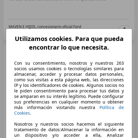
MAVEN E HIJOS, concesionario oficial Ford
ES-06200 ALMENDRALEJO
Guar
Utilizamos cookies. Para que pueda
encontrar lo que necesita.
Honda Civic
2.0 e:HEV Sport
Con su consentimiento, nosotros y nuestros 263
socios usamos cookies o tecnologías similares para
almacenar, acceder y procesar datos personales,
€ 27.817
como sus visitas a esta página web, las direcciones
IP y los identificadores de cookies. Algunos socios no
Súper
oferta
le piden consentimiento para procesar tus datos y
se amparan en su interés legítimo. Puede configurar
05/2025
13.713 km
Electro/Gasolina
sus preferencias en cualquier momento u obtener
más información visitando nuestra
Política de
135 kW (184 CV)
Cookies
.
Nosotros y nuestros socios hacemos el siguiente
tratamiento de datos:Almacenar la información en
un dispositivo y/o acceder a ella, Analizar
AUTOHERO VALENCIA