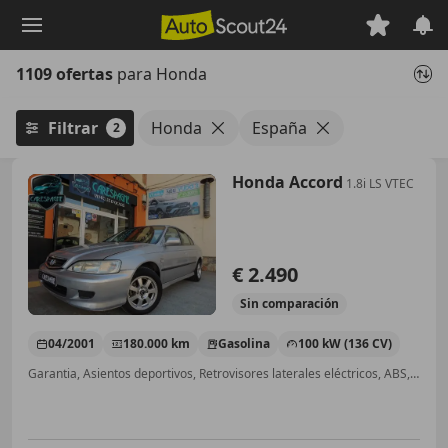
Saltar
al
contenido
1109 ofertas
para Honda
principal
Filtrar
Honda
España
2
Honda Accord
1.8i LS VTEC
€ 2.490
Sin
comparación
04/2001
180.000 km
Gasolina
100 kW (136 CV)
Garantia, Asientos deportivos, Retrovisores laterales eléctricos, ABS, Airbags laterales, Faros antiniebla, Climatizador automático, Cierre centralizado