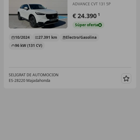
ADVANCE CVT 131 5P
€ 24.390
1
Súper
oferta
10/2024
27.391 km
Electro/Gasolina
96 kW (131 CV)
SELIGRAT DE AUTOMOCION
ES-28220 Majadahonda
Guar