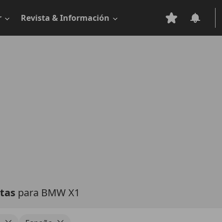
r
Revista & Información
rtas
para BMW X1