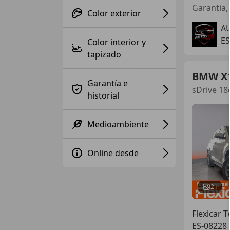
Garantia, 
Color exterior
A
ES
Color interior y
tapizado
BMW X
Garantía e
sDrive 18
historial
Medioambiente
Online desde
21
Flexicar T
ES-08228 