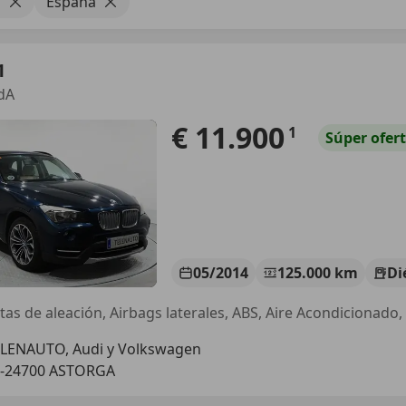
1
España
1
dA
€ 11.900
1
Súper
ofer
05/2014
125.000 km
Di
LENAUTO, Audi y Volkswagen
S-24700 ASTORGA