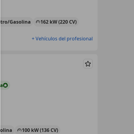
ctro/Gasolina
162 kW (220 CV)
+ Vehículos del profesional
Guardar
ta
olina
100 kW (136 CV)