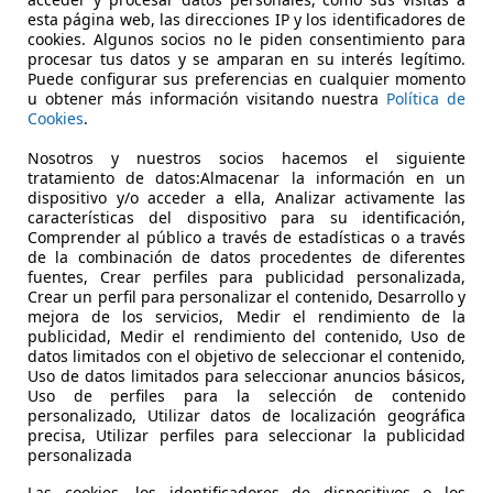
Llantas de aleación, ABS, Isofix, Baca, Airbags laterales, St
esta página web, las direcciones IP y los identificadores de
cookies. Algunos socios no le piden consentimiento para
UTOS HM
procesar tus datos y se amparan en su interés legítimo.
Puede configurar sus preferencias en cualquier momento
-13005 CIUDAD REAL
u obtener más información visitando nuestra
Política de
Cookies
.
Nosotros y nuestros socios hacemos el siguiente
1
tratamiento de datos:Almacenar la información en un
dA Corporate
dispositivo y/o acceder a ella, Analizar activamente las
características del dispositivo para su identificación,
€ 18.490
Comprender al público a través de estadísticas o a través
Súper
oferta
de la combinación de datos procedentes de diferentes
fuentes, Crear perfiles para publicidad personalizada,
Crear un perfil para personalizar el contenido, Desarrollo y
mejora de los servicios, Medir el rendimiento de la
publicidad, Medir el rendimiento del contenido, Uso de
datos limitados con el objetivo de seleccionar el contenido,
Uso de datos limitados para seleccionar anuncios básicos,
Uso de perfiles para la selección de contenido
10/2021
122.124 km
Di
personalizado, Utilizar datos de localización geográfica
precisa, Utilizar perfiles para seleccionar la publicidad
personalizada
errassa - Can Parellada
Terrassa
Las cookies, los identificadores de dispositivos o los