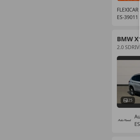
FLEXICAR
ES-39011
BMW X
2.0 SDRI
25
Au
ES