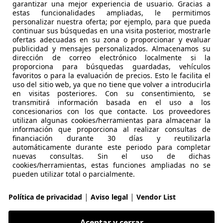
garantizar una mejor experiencia de usuario. Gracias a
estas funcionalidades ampliadas, le permitimos
personalizar nuestra oferta; por ejemplo, para que pueda
continuar sus búsquedas en una visita posterior, mostrarle
10/2021
81.281 km
Ele
ofertas adecuadas en su zona o proporcionar y evaluar
publicidad y mensajes personalizados. Almacenamos su
dirección de correo electrónico localmente si la
UTOS MADRID MÓSTOLES
proporciona para búsquedas guardadas, vehículos
S-28933 MÓSTOLES
favoritos o para la evaluación de precios. Esto le facilita el
uso del sitio web, ya que no tiene que volver a introducirla
en visitas posteriores. Con su consentimiento, se
transmitirá información basada en el uso a los
1
concesionarios con los que contacte. Los proveedores
iA
utilizan algunas cookies/herramientas para almacenar la
información que proporciona al realizar consultas de
€ 17.990
financiación durante 30 días y reutilizarla
1
Súper
ofer
automáticamente durante este periodo para completar
nuevas consultas. Sin el uso de dichas
cookies/herramientas, estas funciones ampliadas no se
pueden utilizar total o parcialmente.
|
|
Política de privacidad
Aviso legal
Vendor List
05/2021
68.000 km
Gas
Aceptar y cerrar