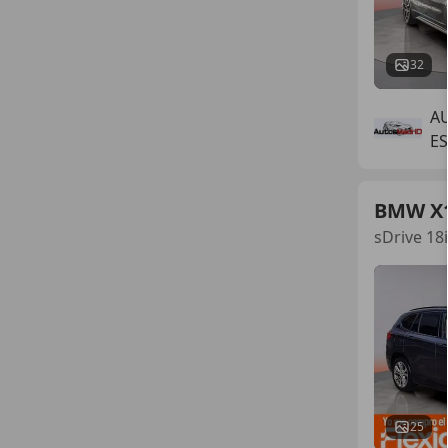
32
A
E
BMW X
sDrive 18
25