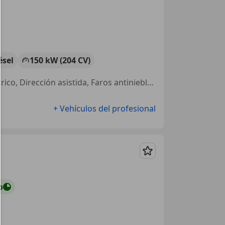
ésel
150 kW (204 CV)
4WD, Garantia, Airbags laterales, Cierre centralizado, Elevalunas eléctrico, Dirección asistida, Faros antiniebla, Start/Stop automático
+ Vehículos del profesional
Guardar
o