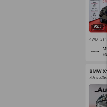
22
M
ES
BMW X
xDrive25e