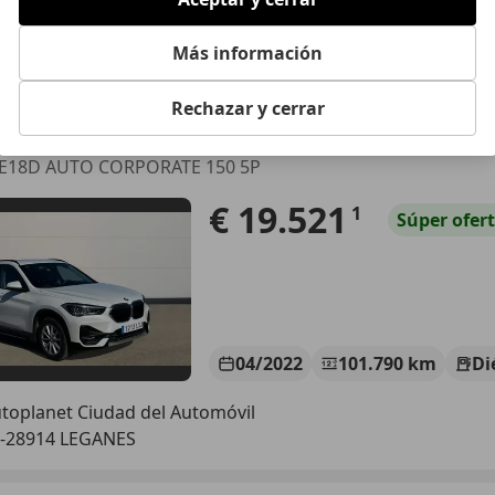
 SANTANDER
Más información
 Santander
Rechazar y cerrar
1
VE18D AUTO CORPORATE 150 5P
€ 19.521
1
Súper
ofer
04/2022
101.790 km
Di
toplanet Ciudad del Automóvil
-28914 LEGANES