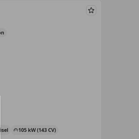
Guardar
ón
ésel
105 kW (143 CV)