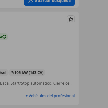
Guardar búsqueda
Guardar
ta
ésel
105 kW (143 CV)
4WD, Llantas de aleación, Airbags laterales, ABS, Aire Acondicionado, Baca, Start/Stop automático, Cierre centralizado
+ Vehículos del profesional